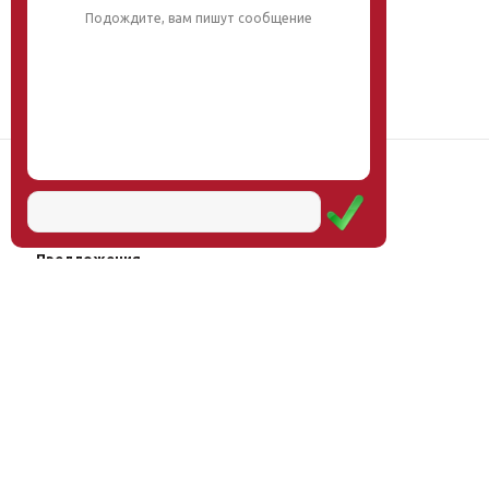
Наш институт
Научная школа
Мероприятия
Услуги
Предложения
Магазин
Журнал
© Институт образования
Оплата через
человека, 2011—2026
платёжные
системы
Москва, ул.Тверская, д.9, стр.7,
офис 111
Email:
info@eidos-institute.ru
Тел.: +7(495) 768-55-54
Мы в социальных сетях: