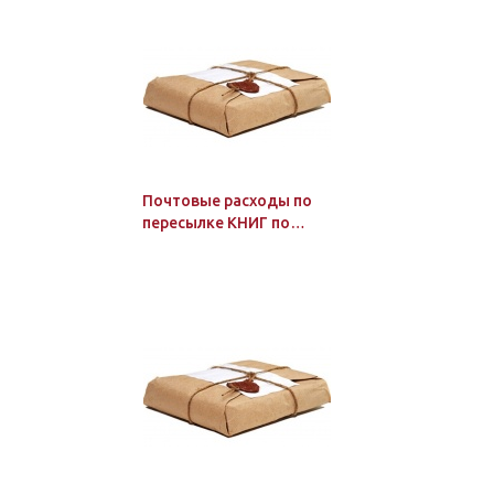
объёме 1 стр.
Почтовые расходы по
пересылке КНИГ по
России: в количестве от
1 до 2 экз.