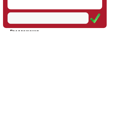
Наш институт
Научная школа
Мероприятия
Услуги
Предложения
Магазин
Журнал
© Институт образования
Оплата через
человека, 2011—2026
платёжные
системы
Москва, ул.Тверская, д.9, стр.7,
офис 111
Email:
info@eidos-institute.ru
Тел.: +7(495) 768-55-54
Мы в социальных сетях: