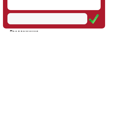
Наш институт
Научная школа
Мероприятия
Услуги
Предложения
Магазин
Журнал
© Институт образования
Оплата через
человека, 2011—2026
платёжные
системы
Москва, ул.Тверская, д.9, стр.7,
офис 111
Email:
info@eidos-institute.ru
Тел.: +7(495) 768-55-54
Мы в социальных сетях: