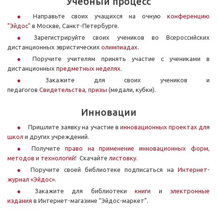
Учебный процесс
Направьте своих учащихся на очную
конференцию
"Эйдос"
в Москве, Санкт-Петербурге.
Зарегистрируйте своих учеников во Всероссийских
дистанционных эвристических
олимпиадах
.
Поручите учителям принять участие с учениками в
дистанционных
предметных неделях
.
Закажите для своих учеников и
педагогов
Свидетельства
,
призы
(медали, кубки).
Инновации
Пришлите заявку на участие в
инновационных проектах для
школ
и других учреждений.
Получите
право на применение инновационных форм,
методов и технологий
! Скачайте
листовку
.
Поручите своей библиотеке подписаться на
Интернет-
журнал «Эйдос»
.
Закажите для библиотеки
книги
и
электронные
издания
в Интернет-магазине "Эйдос-маркет".