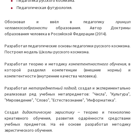
Педагогика русского космизма.
Педагогическая футурология.
Обосновал и ввёл в педагогику
принцип
человекосообразности
образования. Автор Доктрины
образования человека в Российской Федерации (2014).
Разработал педагогические основы педагогики русского космизма.
Построил модель Школы русского космизма.
Разработал теорию и методику
компетентностного
обучения
, в
которой разделил компетенции (внешние нормы) и
компетентности (внутренние качества человека).
Разработал
метапредметный подход
, создал и экспериментально
реализовал ряд учебных метапредметов: "Числа", "Культура",
"Мироведение", "Слово", "Естествознание", "Информатика".
Создал
дидактическую эвристику
– теорию и технологию
креативного обучения, развития одарённости средствами
учебных предметов. На её основе разработал методику
эвристического обучения.