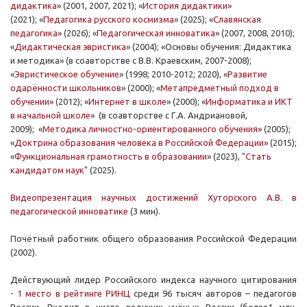
дидактика
» (2001, 2007, 2021); «
История дидактики
»
(2021);
«
Педагогика русского космизма
» (2025);
«
Славянская
педагогика
» (2026);
«
Педагогическая инноватика
» (2007, 2008, 2010);
«
Дидактическая эвристика
» (2004); «Основы обучения: Дидактика
и методика» (в соавторстве с В.В. Краевским, 2007-2008);
«
Эвристическое обучение
» (1998; 2010-2012; 2020), «
Развитие
одарённости школьников
» (2000); «
Метапредметный подход в
обучении
» (2012); «
Интернет в школе
» (2000); «
Информатика и ИКТ
в начальной школе
» (в соавторстве с Г.А. Андриановой,
2009); «
Методика личностно-ориентированного обучения
» (2005);
«
Доктрина образования человека в Российской Федерации
» (2015);
«
Функциональная грамотность в образовании
» (2023), "
Стать
кандидатом наук
" (2025).
Видеопрезентация научных достижений Хуторского А.В. в
педагогической инноватике
(3 мин).
Почётный работник общего образования Российской Федерации
(2002).
Действующий лидер Российского индекса научного цитирования
-
1 место в рейтинге РИНЦ
среди 96 тысяч авторов – педагогов