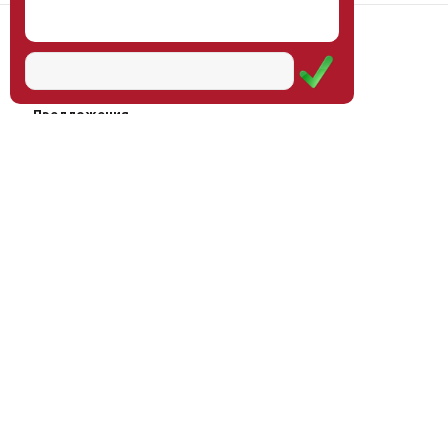
Наш институт
Научная школа
Мероприятия
Услуги
Предложения
Магазин
Журнал
© Институт образования
Оплата через
человека, 2011—2026
платёжные
системы
Москва, ул.Тверская, д.9, стр.7,
офис 111
Email:
info@eidos-institute.ru
Тел.: +7(495) 768-55-54
Мы в социальных сетях: