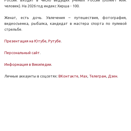
России. Входит в число ведущих учёных России (более1 млн.
человек). На 2026 год индекс Хирша - 100.
Женат, есть дочь. Увлечения – путешествия, фотография,
видеосъемка, рыбалка, кандидат в мастера спорта по пулевой
стрельбе.
Презентация на Ютубе
,
Рутубе
.
Персональный сайт
.
Информация в Википедии
.
Личные аккаунты в соцсетях:
ВКонтакте
,
Мах
,
Телеграм
,
Дзен
.