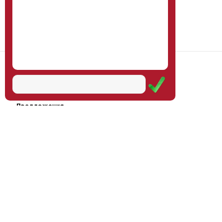
Наш институт
Научная школа
Мероприятия
Услуги
Предложения
Магазин
Журнал
© Институт образования
Оплата через
человека, 2011—2026
платёжные
системы
Москва, ул.Тверская, д.9, стр.7,
офис 111
Email:
info@eidos-institute.ru
Тел.: +7(495) 768-55-54
Мы в социальных сетях: