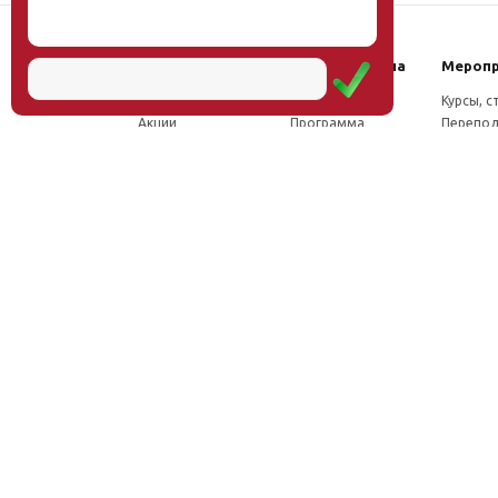
Наш институт
Научная школа
Мероп
Новости
Концепция
Курсы, 
Акции
Программа
Перепод
Миссия
Доктрина
Семина
Директор
Исследования
Проект
Учёный совет
Инновации
Конфер
Лаборатории
Труды
Учёный 
ФПК
Соцсети, отзывы
Олимпи
Проекты
Положение о
Конкурс
Издательство
Научной школе
Расписа
Вакансии
Как стать
Документы
участником
Фотогалерея
Видео
Аудио
Рассылка
Контакты
© Институт образования человека, 2011—2026