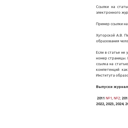
Ссылки на стать
электронного жур
Пример ссылки на
Хуторской А.В. П
образования человек
Если в статье не
номер страницы. 
ссылка на стать
компетенций как
Института образов
Выпуски журнал
2011
№1
,
№2
;
201
2022, 2023, 2024
,
20