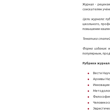
Журнал - рецензи
соискателям учён
Цели журнала:
пу
школьного, профе
повышении квалиф
Тематика статей
Форма издания:
и
популярным, прод
Рубрики журнал
Вести Нау
Архивы На
Инновации 
Методолог
Философия
Человекос
Эвристичес