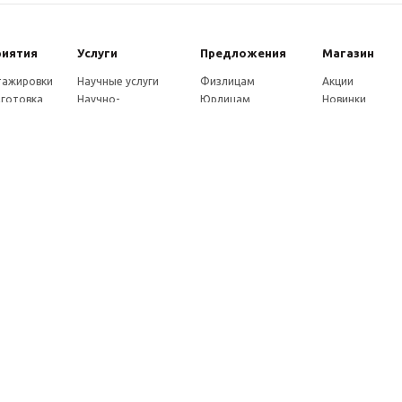
риятия
Услуги
Предложения
Магазин
стажировки
Научные услуги
Физлицам
Акции
готовка
Научно-
Юрлицам
Новинки
ры
методические
Партнерам
Каталог
ы
услуги
Как оплатить
eнции
Экспертные услуги
Доставка
совет
Консультации
ады
Издательские услуги
ы
Рекламные услуги
ние
Удостоверения
Почтовые услуги
Франшиза
Как заказать услуги
Мы в социальных сетях: