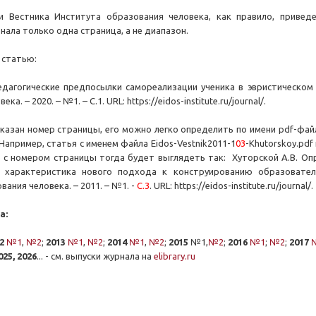
и Вестника Института образования человека, как правило, привед
нала только одна страница, а не диапазон.
 статью:
едагогические предпосылки самореализации ученика в эвристическом 
а. – 2020. – №1. – С.1. URL: https://eidos-institute.ru/journal/.
 указан номер страницы, его можно легко определить по имени pdf-фай
Например, статья с именем файла Eidos-Vestnik2011-1
03
-Khutorskoy.pd
ю с номером страницы тогда будет выглядеть так: Хуторской А.В. 
 характеристика нового подхода к конструированию образователь
ания человека. – 2011. – №1. -
С.3
. URL: https://eidos-institute.ru/journal/.
а:
2
№1
,
№2
;
2013
№1
,
№2
;
2014
№1
,
№2
;
2015
№1,
№2
;
2016
№1
;
№2
;
2017
25, 2026
... - см. выпуски журнала на
elibrary.ru