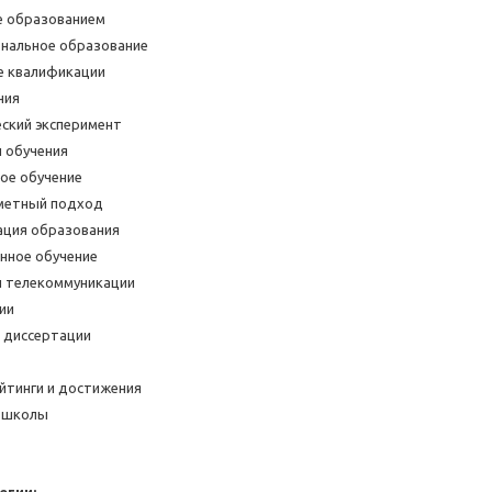
е образованием
нальное образование
 квалификации
ния
ский эксперимент
 обучения
ое обучение
етный подход
ция образования
нное обучение
и телекоммуникации
ии
 диссертации
ейтинги и достижения
 школы