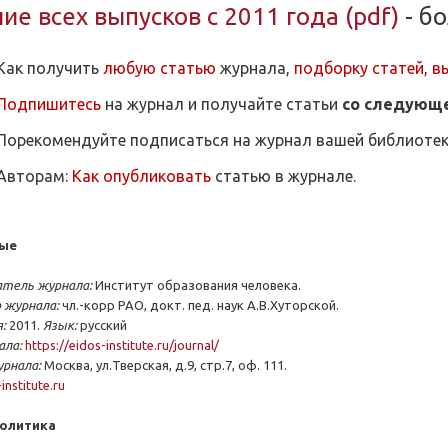
е всех выпусков с 2011 года (pdf)
- бо
Как получить
любую статью
журнала,
подборку статей
,
в
Подпишитесь
на журнал и получайте статьи
со следующ
Порекомендуйте подписаться на журнал вашей библиотек
Авторам:
Как опубликовать
статью в журнале.
ые
атель журнала:
Институт образования человека.
 журнала:
чл.-корр РАО, докт. пед. наук А.В.Хуторской.
:
2011.
Язык:
русский
ала:
https://eidos-institute.ru/journal/
урнала:
Москва, ул.Тверская, д.9, стр.7, оф. 111.
institute.ru
олитика