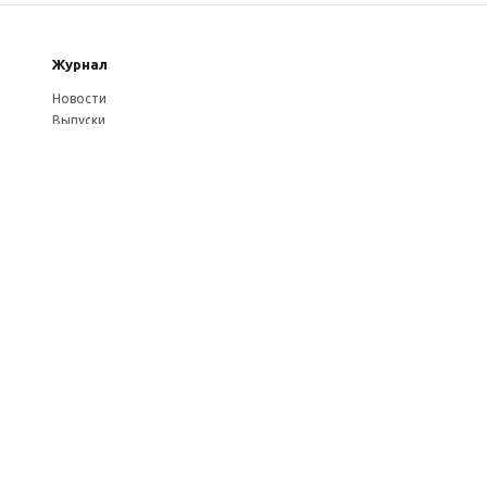
Журнал
Новости
Выпуски
Услуги журнала
Авторам
Оплата через