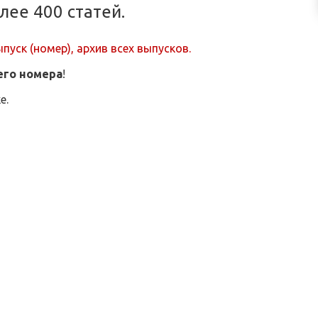
лее 400 статей.
ыпуск (номер)
,
архив всех выпусков
.
его номера
!
е.