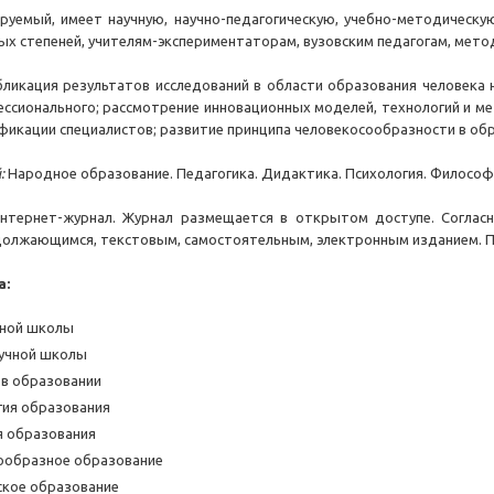
руемый, имеет научную, научно-педагогическую, учебно-методическу
ых степеней, учителям-экспериментаторам, вузовским педагогам, мет
бликация результатов исследований в области образования человека н
ссионального; рассмотрение инновационных моделей, технологий и ме
икации специалистов; развитие принципа человекосообразности в обр
:
Народное образование. Педагогика. Дидактика. Психология. Философи
нтернет-журнал. Журнал размещается в открытом доступе. Согласно
олжающимся, текстовым, самостоятельным, электронным изданием. Пер
а:
чной школы
учной школы
в образовании
ия образования
 образования
ообразное образование
кое образование