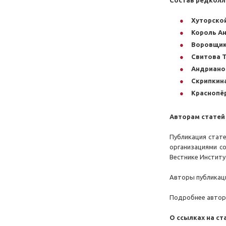
Состав редколл
Хуторско
Король А
Воровщик
Свитова 
Андрианов
Скрипкин
Краснопё
Авторам статей
Публикация стате
организациями с
Вестнике Институ
Авторы публикаци
Подробнее авто
О ссылках на ст