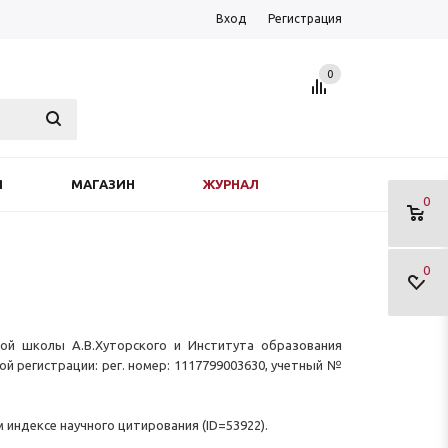
Вход
Регистрация
0
Я
МАГАЗИН
ЖУРНАЛ
0
0
ой школы А.В.Хуторского и Института образования
й регистрации: рег. номер: 1117799003630, учетный №
 индексе научного цитирования (ID=53922).