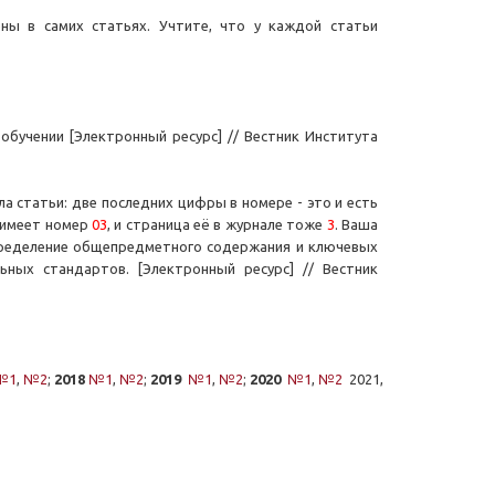
ены в самих статьях. Учтите, что у каждой статьи
обучении [Электронный ресурс] // Вестник Института
ла статьи: две последних цифры в номере - это и есть
f имеет номер
03
, и страница её в журнале тоже
3
. Ваша
Определение общепредметного содержания и ключевых
ных стандартов. [Электронный ресурс] // Вестник
№1
,
№2
;
2018
№
1
,
№2
;
2019
№1
,
№2
;
2020
№1
,
№2
2021,