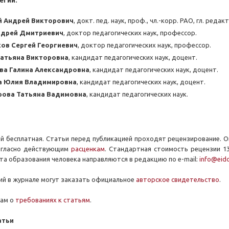
егии:
й Андрей Викторович
, докт. пед. наук, проф., чл.-корр. РАО, гл. реда
ндрей Дмитриевич
, доктор педагогических наук, профессор.
ов Сергей Георгиевич
, доктор педагогических наук, профессор.
Татьяна Викторовна
, кандидат педагогических наук, доцент.
а Галина Александровна
, кандидат педагогических наук, доцент.
а Юлия Владимировна
, кандидат педагогических наук, доцент.
рова Татьяна Вадимовна
, кандидат педагогических наук.
й бесплатная. Статьи перед публикацией проходят рецензирование. 
огласно действующим
расценкам
. Стандартная стоимость рецензии 13
та образования человека направляются в редакцию по
e
-mail:
info@eido
й в журнале могут заказать официальное
авторское свидетельство
.
рам о
требованиях к статьям
.
атьи