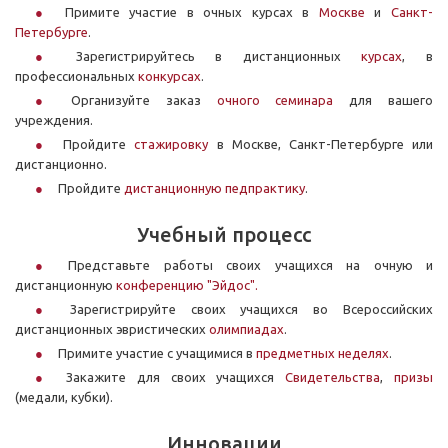
Примите участие в очных курсах в
Москве
и
Санкт-
Петербурге
.
Зарегистрируйтесь в дистанционных
курсах
, в
профессиональных
конкурсах
.
Организуйте заказ
очного семинара
для вашего
учреждения.
Пройдите
стажировку
в Москве, Санкт-Петербурге или
дистанционно.
Пройдите
дистанционную педпрактику
.
Учебный процесс
Представьте работы своих учащихся на очную и
дистанционную
конференцию "Эйдос".
Зарегистрируйте своих учащихся во Всероссийских
дистанционных эвристических
олимпиадах
.
Примите участие с учащимися в
предметных неделях
.
Закажите для своих учащихся
Свидетельства
,
призы
(медали, кубки).
Инновации