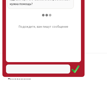
нужна помощь?
Напишите, что вас интересует, и мы вам
обязательно поможем.
Наш институт
Научная школа
Мероприятия
Услуги
Предложения
Магазин
Журнал
© Институт образования
Оплата через