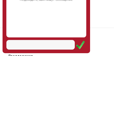
Наш институт
Научная школа
Мероприятия
Услуги
Предложения
Магазин
Журнал
© Институт образования
Оплата через
человека, 2011—2026
платёжные
системы
Москва, ул.Тверская, д.9, стр.7,
офис 111
Email:
info@eidos-institute.ru
Тел.: +7(495) 768-55-54
Мы в социальных сетях: