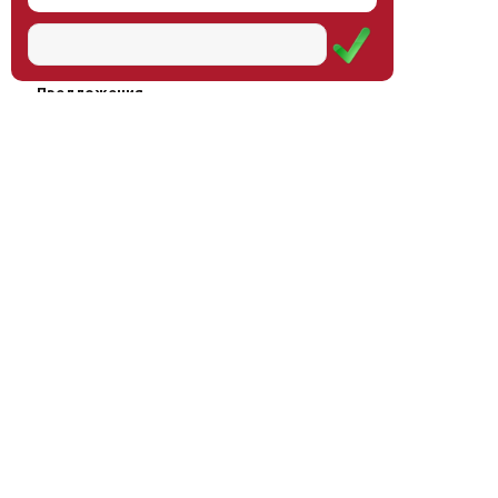
Наш институт
Научная школа
Мероприятия
Услуги
Предложения
Магазин
Журнал
© Институт образования
Оплата через
человека, 2011—2026
платёжные
системы
Москва, ул.Тверская, д.9, стр.7,
офис 111
Email:
info@eidos-institute.ru
Тел.: +7(495) 768-55-54
Мы в социальных сетях: