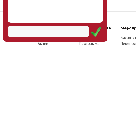
Наш институт
Научная школа
Мероп
Новости
Концепция
Курсы, 
Акции
Программа
Перепод
Миссия
Доктрина
Семина
Директор
Исследования
Проект
Учёный совет
Инновации
Конфер
Лаборатории
Труды
Учёный 
ФПК
Соцсети, отзывы
Олимпи
Проекты
Положение о
Конкурс
Издательство
Научной школе
Расписа
Вакансии
Как стать
Документы
участником
Фотогалерея
Видео
Аудио
Рассылка
Контакты