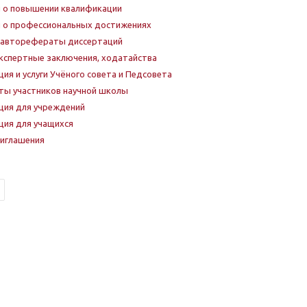
 о повышении квалификации
 о профессиональных достижениях
 авторефераты диссертаций
экспертные заключения, ходатайства
ия и услуги Учёного совета и Педсовета
ы участников научной школы
ция для учреждений
ия для учащихся
риглашения