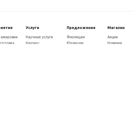
риятия
Услуги
Предложения
Магазин
стажировки
Научные услуги
Физлицам
Акции
готовка
Научно-
Юрлицам
Новинки
ры
методические
Партнерам
Каталог
ы
услуги
Как оплатить
eнции
Экспертные услуги
Доставка
совет
Консультации
ады
Издательские услуги
ы
Рекламные услуги
ние
Удостоверения
Почтовые услуги
Франшиза
Как заказать услуги