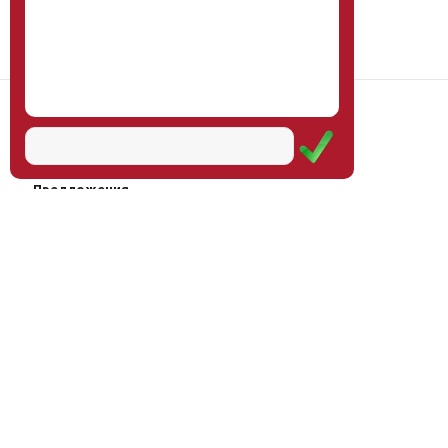
Наш институт
Научная школа
Мероприятия
Услуги
Предложения
Магазин
Журнал
© Институт образования
Оплата через
человека, 2011—2026
платёжные
системы
Москва, ул.Тверская, д.9, стр.7,
офис 111
Email:
info@eidos-institute.ru
Тел.: +7(495) 768-55-54
Мы в социальных сетях: