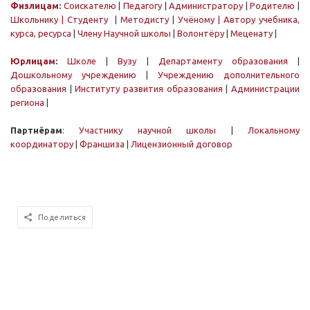
Физлицам
:
Соискателю
|
Педагогу
|
Администратору
|
Родителю
|
Школьнику |
Студенту
|
Методисту
|
Учёному
| Автору учебника,
курса, ресурса
|
Члену Научной школы
|
Волонтёру
|
Меценату
|
Юрлицам
:
Школе
|
Вузу
|
Департаменту образования
|
Дошкольному учреждению
|
Учреждению дополнительного
образования
|
Институту развития образования
|
Администрации
региона
|
Партнёра
м
:
Участнику научной школы
|
Локальному
координатору
|
Франшиза
|
Лицензионный договор
Поделиться