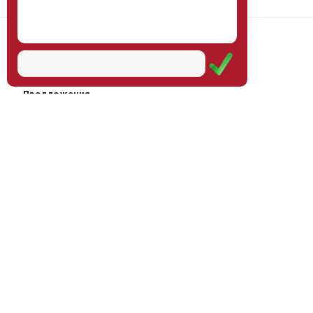
Наш институт
Научная школа
Мероприятия
Услуги
Предложения
Магазин
Журнал
© Институт образования
Оплата через
человека, 2011—2026
платёжные
системы
Москва, ул.Тверская, д.9, стр.7,
офис 111
Email:
info@eidos-institute.ru
Тел.: +7(495) 768-55-54
Мы в социальных сетях: