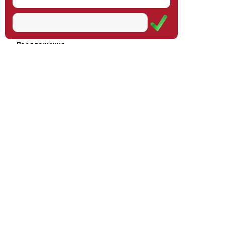
Наш институт
Научная школа
Мероприятия
Услуги
Предложения
Магазин
Журнал
© Институт образования
Оплата через
человека, 2011—2026
платёжные
системы
Москва, ул.Тверская, д.9, стр.7,
офис 111
Email:
info@eidos-institute.ru
Тел.: +7(495) 768-55-54
Мы в социальных сетях: