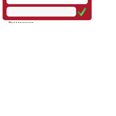
Наш институт
Научная школа
Мероприятия
Услуги
Предложения
Магазин
Журнал
© Институт образования
Оплата через
человека, 2011—2026
платёжные
системы
Москва, ул.Тверская, д.9, стр.7,
офис 111
Email:
info@eidos-institute.ru
Тел.: +7(495) 768-55-54
Мы в социальных сетях: