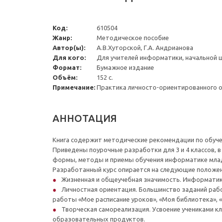
Код:
610504
Жанр:
Методическое пособие
Автор(ы):
А.В.Хуторской, Г.А. Андрианова
Для кого:
Для учителей информатики, начальной 
Формат:
Бумажное издание
Объём:
152 с.
Примечание:
Практика личносто-ориентированного 
АННОТАЦИЯ
Книга содержит методические рекомендации по обуче
Приведены поурочные разработки для 3 и 4 классов,
формы, методы и приемы обучения информатике мла
Разработанный курс опирается на следующие положен
Жизненная и общеучебная значимость. Информатик
Личностная ориентация. Большинство заданий рабо
работы «Мое расписание уроков», «Моя библиотека», «М
Творческая самореализация. Усвоение учениками 
образовательных продуктов.