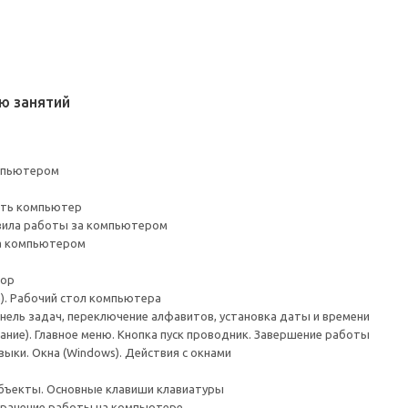
ию занятий
омпьютером
чать компьютер
авила работы за компьютером
за компьютером
тор
ма). Рабочий стол компьютера
нель задач, переключение алфавитов, установка даты и времени
ние). Главное меню. Кнопка пуск проводник. Завершение работы
зыки. Окна (Windows). Действия с окнами
объекты. Основные клавиши клавиатуры
хранение работы на компьютере