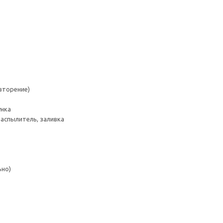
овторение)
унка
распылитель, заливка
ьно)