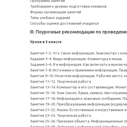
Программа занятий
Требования к уровню подготовки учеников
Формы организации занятий
Типы учебных заданий
Способы оценки достижений учащихся
III. Поурочные рекомендации по проведен
Уроки в 3 классе
Занятия 1–2. Что такое информация. Знакомство с к
Задания 3–4. Виды информации. Клавиатура и мышь
Задания 5–6. Я и информация. Как включать и выклю
Занятия 7–8. Источники и приемники информации. Пр
Занятия 9–10. Носители информации. Рабочее место 
Занятия 11–12. Творческая работа
Занятия 13–14. Компьютер и его составляющие. Мони
Занятия 15–16. Знак (число, буква, символ, пиктограм
Занятия 17–18. Информация и знаковые сообщения. Па
Занятия 19–20. Преобразование информации (кодирова
Занятия 21–22. Языки. Естественные и искусственные я
Занятия 23–24. Творческая работа
Занятия 25–26. Признаки объекта. Информационные 
Занятия 27–28. Действия с информацией. Шрифты, со