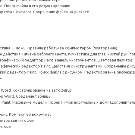
е. Поиск файла и его редактирование
арточка. Каталог. Сохранение файла на дискете
Истина — ложь. Правила работы за компьютером (повторение)
 действия. Гигиена рабочего места, гимнастика для глаз, кистей рук (п
 Графический редактор Paint. Панель инструментов. Цветовая палитра
рафический редактор Paint. Действия с инструментами. Сохранение рис
кий редактор Paint. Поиск файла с рисунком. Редактирование рисунка: 
»
 Word. Конструирование из автофигур
ор Word. Создание таблицы
 Paint. Рисование модели. Проект «Мой виртуальный дом» (дополнител
фону. Компьютер вокруг нас
евизор магнитофон
интере