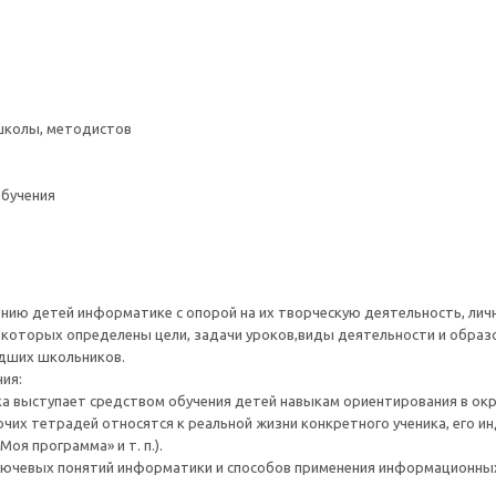
школы, методистов
обучения
нию детей информатике с опорой на их творческую деятельность, лич
 в которых определены цели, задачи уроков,виды деятельности и обра
дших школьников.
ия:
а выступает средством обучения детей навыкам ориентирования в о
чих тетрадей относятся к реальной жизни конкретного ученика, его и
оя программа» и т. п.).
ключевых понятий информатики и способов применения информационных