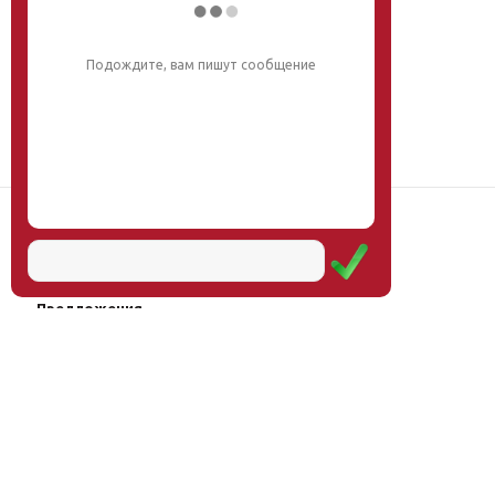
Напишите, что вас интересует, и мы вам
обязательно поможем.
Наш институт
Научная школа
Мероприятия
Услуги
Предложения
Магазин
Журнал
© Институт образования
Оплата через
человека, 2011—2026
платёжные
системы
Москва, ул.Тверская, д.9, стр.7,
офис 111