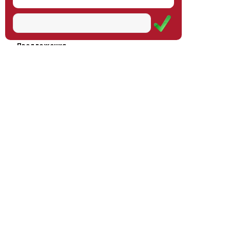
Наш институт
Научная школа
Мероприятия
Услуги
Предложения
Магазин
Журнал
© Институт образования
Оплата через
человека, 2011—2026
платёжные
системы
Москва, ул.Тверская, д.9, стр.7,
офис 111
Email:
info@eidos-institute.ru
Тел.: +7(495) 768-55-54
Мы в социальных сетях: