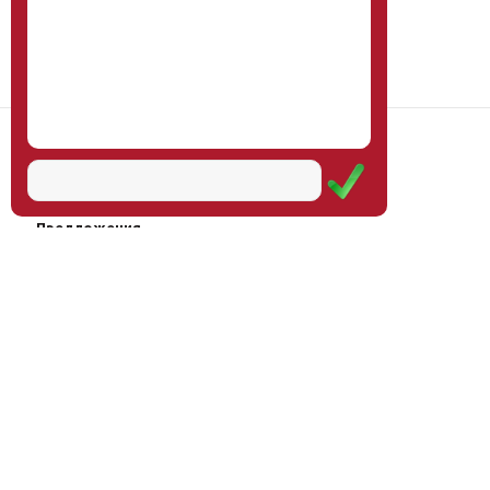
Наш институт
Научная школа
Мероприятия
Услуги
Предложения
Магазин
Журнал
© Институт образования
Оплата через
человека, 2011—2026
платёжные
системы
Москва, ул.Тверская, д.9, стр.7,
офис 111
Email:
info@eidos-institute.ru
Тел.: +7(495) 768-55-54
Мы в социальных сетях: