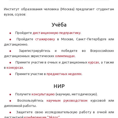
Институт образования человека (Москва) предлагает студентам
вузов, ссузов:
Учёба
Пройдите
дистанционную педпрактику
.
Пройдите
стажировку
в Москве, Санкт-Петербурге или
дистанционно.
Зарегистрируйтесь и победите во Всероссийских
дистанционных эвристических
олимпиадах
.
Примите участие в очных и дистанционных
курсах
, а также
в
конкурсах
.
Примите участие в
предметных неделях
.
НИР
Получите
консультацию
(научную, методическую).
Воспользуйтесь
научным руководством
курсовой или
дипломной работы.
Защитите свою исследовательскую работу в очной или
дистантной
конференции "Эйдос".