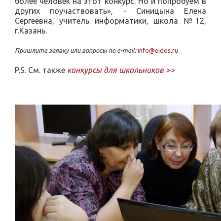
более человек на этот конкурс. Но и попробуем в
других поучаствовать», - Синицына Елена
Сергеевна, учитель информатики, школа №12,
г.Казань.
Пришлите заявку или вопросы по e-mail:
info@eidos.ru
P.S. См. также
конкурсы для школьников
>
>