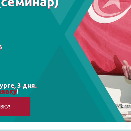
(семинар)
6
рге, 3 дня.
аявку
!
ВКУ!