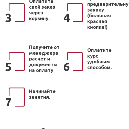
Оплатите
предварительн
свой заказ
заявку
через
3
4
(большая
корзину.
красная
кнопка!)
Получите от
Оплатите
менеджера
курс
расчет и
удобным
5
6
документы
способом.
на оплату
Начинайте
занятия.
7