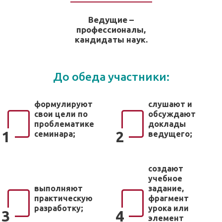
Ведущие –
профессионалы,
кандидаты наук.
До обеда участники:
формулируют
слушают и
свои цели по
обсуждают
проблематике
доклады
1
2
семинара;
ведущего;
создают
учебное
выполняют
задание,
практическую
фрагмент
разработку;
урока или
3
4
элемент