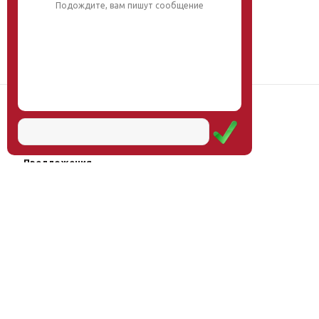
Подождите, вам пишут сообщение
Наш институт
Научная школа
Мероприятия
Услуги
Предложения
Магазин
Журнал
© Институт образования
Оплата через
человека, 2011—2026
платёжные
системы
Москва, ул.Тверская, д.9, стр.7,
офис 111
Email:
info@eidos-institute.ru
Тел.: +7(495) 768-55-54
Мы в социальных сетях: