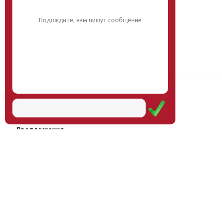
обязательно поможем.
Наш институт
Научная школа
Мероприятия
Услуги
Предложения
Магазин
Журнал
© Институт образования
Оплата через
человека, 2011—2026
платёжные
системы
Москва, ул.Тверская, д.9, стр.7,
офис 111
Email:
info@eidos-institute.ru