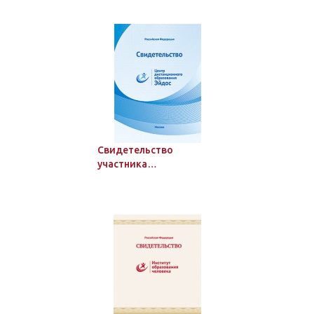
мероприятия Института
образования человека с
указанием результатов
Свидетельство
участника
дистанционного
мероприятия ЦДО
"Эйдос" с указанием
результатов