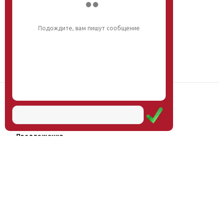
Подождите, вам пишут сообщение
Наш институт
Научная школа
Мероприятия
Услуги
Предложения
Магазин
Журнал
© Институт образования
Оплата через
человека, 2011—2026
платёжные
системы
Москва, ул.Тверская, д.9, стр.7,
офис 111