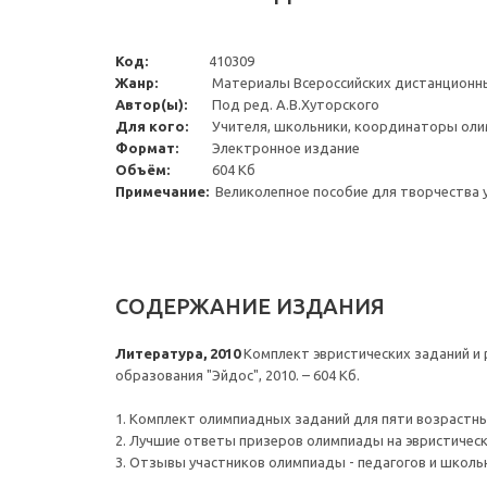
Код:
410309
Жанр:
Материалы Всероссийских дистанционны
Автор(ы):
Под ред. А.В.Хуторского
Для кого:
Учителя, школьники, координаторы ол
Формат:
Электронное издание
Объём:
604 Кб
Примечание:
Великолепное пособие для творчества 
СОДЕРЖАНИЕ ИЗДАНИЯ
Литература
, 2010
Комплект эвристических заданий и р
образования "Эйдос", 2010. – 604 Кб.
1. Комплект олимпиадных заданий для пяти возрастны
2. Лучшие ответы призеров олимпиады на эвристическ
3. Отзывы участников олимпиады - педагогов и школь