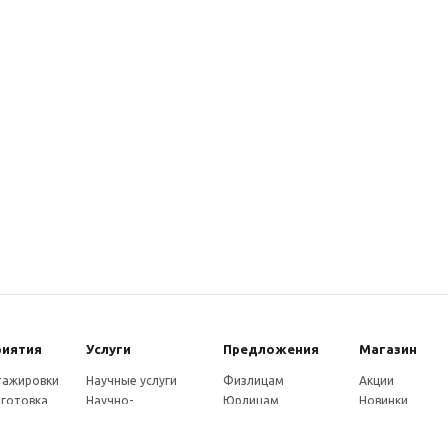
риятия
Услуги
Предложения
Магазин
стажировки
Научные услуги
Физлицам
Акции
готовка
Научно-
Юрлицам
Новинки
ры
методические
Партнерам
Каталог
ы
услуги
Как оплатить