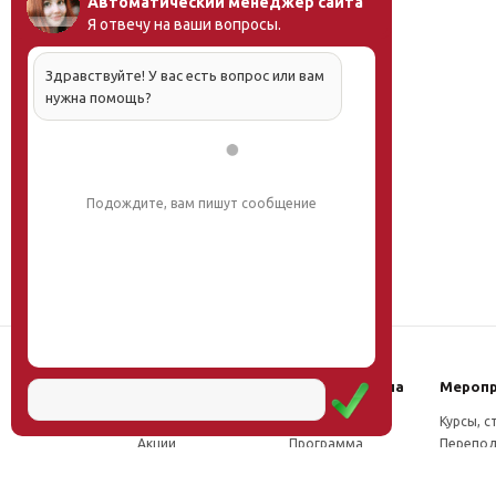
Автоматический менеджер сайта
Я отвечу на ваши вопросы.
Здравствуйте! У вас есть вопрос или вам
нужна помощь?
Подождите, вам пишут сообщение
Наш институт
Научная школа
Мероп
Новости
Концепция
Курсы, 
Акции
Программа
Перепод
Миссия
Доктрина
Семина
Директор
Исследования
Проект