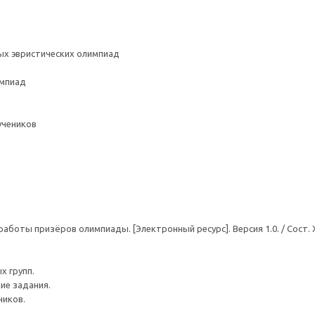
х эвристических олимпиад
импиад
учеников
аботы призёров олимпиады. [Электронный ресурс]. Версия 1.0. / Сост. 
х групп.
ие задания.
ников.