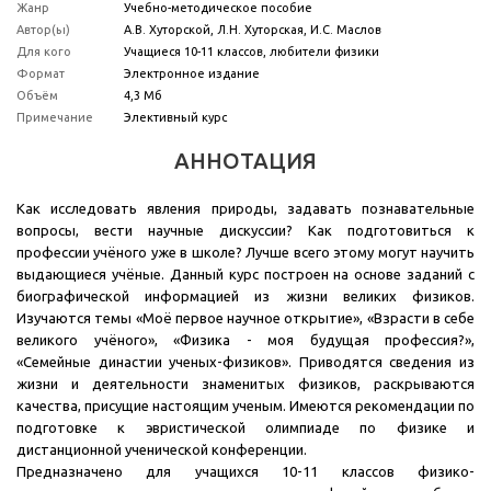
Жанр
Учебно-методическое пособие
Автор(ы)
А.В. Хуторской, Л.Н. Хуторская, И.С. Маслов
Для кого
Учащиеся 10-11 классов, любители физики
Формат
Электронное издание
Объём
4,3 Мб
Примечание
Элективный курс
АННОТАЦИЯ
Как исследовать явления природы, задавать познавательные
вопросы, вести научные дискуссии? Как подготовиться к
профессии учёного уже в школе? Лучше всего этому могут научить
выдающиеся учёные. Данный курс построен на основе заданий с
биографической информацией из жизни великих физиков.
Изучаются темы «Моё первое научное открытие», «Взрасти в себе
великого учёного», «Физика - моя будущая профессия?»,
«Семейные династии ученых-физиков». Приводятся сведения из
жизни и деятельности знаменитых физиков, раскрываются
качества, присущие настоящим ученым. Имеются рекомендации по
подготовке к эвристической олимпиаде по физике и
дистанционной ученической конференции.
Предназначено для учащихся 10-11 классов физико-