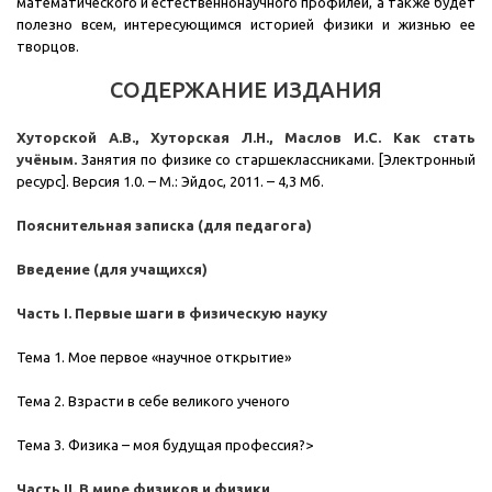
математического и естественнонаучного профилей, а также будет
полезно всем, интересующимся историей физики и жизнью ее
творцов.
СОДЕРЖАНИЕ ИЗДАНИЯ
Хуторской А.В., Хуторская Л.Н., Маслов И.С. Как стать
учёным.
Занятия по физике со старшеклассниками. [Электронный
ресурс]. Версия 1.0. – М.: Эйдос, 2011. – 4,3 Мб.
Пояснительная записка (для педагога)
Введение (для учащихся)
Часть I. Первые шаги в физическую науку
Тема 1. Мое первое «научное открытие»
Тема 2. Взрасти в себе великого ученого
Тема 3. Физика – моя будущая профессия?>
Часть II. В мире физиков и физики