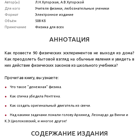
Автор(ы)
Л.Н.Хуторская, А.В.Хуторской
Для кого
Учителя физики, любознательные ученики
Формат
Электронное издание
Объём
508 Кб
Примечание
Физика для всех
АННОТАЦИЯ
Как провести 90 физических эскпериментов не выходя из дома?
Как преодолеть бытовой взгляд на обычные явления и увидеть в
них действие физических законов из школьного учебника?
Прочитав книгу, вы узнаете:
Что такое "денежная" физика.
Как спичка убедила Рентгена.
Как создать оригинальный двигатель из свечи.
Над какими задачами ломали голову Архимед, Леонардо да Винчи и
К.Э.Циолоковский, и многое другое!
СОДЕРЖАНИЕ ИЗДАНИЯ