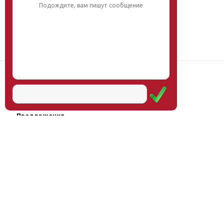
Подождите, вам пишут сообщение
Наш институт
Научная школа
Мероприятия
Услуги
Предложения
Магазин
Журнал
© Институт образования
Оплата через
человека, 2011—2026
платёжные
системы
Москва, ул.Тверская, д.9, стр.7,
офис 111
Email:
info@eidos-institute.ru
Тел.: +7(495) 768-55-54
Мы в социальных сетях: