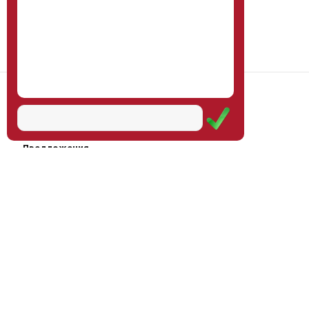
Наш институт
Научная школа
Мероприятия
Услуги
Предложения
Магазин
Журнал
© Институт образования
Оплата через
человека, 2011—2026
платёжные
системы
Москва, ул.Тверская, д.9, стр.7,
офис 111
Email:
info@eidos-institute.ru
Тел.: +7(495) 768-55-54
Мы в социальных сетях: