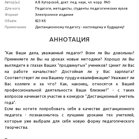
Автор(ы)
А.В.Хуторской, докт. пед. наук, чл.-корр. РАО
Для кого
Педагоги, методисты, студенты педагогических вузов
Формат
Электронное издание
Объём
823 Кб
Примечание
Дистанционному педагогу - настоящему и будущему!
АННОТАЦИЯ
"Как Ваши дела, уважаемый педагог? Всем ли Вы довольны?
Применяете ли Вы на уроках новые методики? Хорошо ли Вы
выглядите в глазах Ваших "продвинутых" учеников? Ценит ли Вас
на работе начальство? Достойная ли у Вас зарплата?
Соответствует ли она Вашему труду и квалификации? Уважают ли
Вас коллеги и за что? Как, наконец, относятся к Вашей
профессиональной деятельности Ваши близкие?" - с таких
вопросов начинается участие в конкурсе "Дистанционный учитель
года".
Если вы хотите попробовать себя в качестве дистанционного
педагога - познакомьтесь с лучшими уроками тех учителей,
которые уже выбрали для себя новую форму педагогического
творчества.