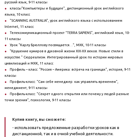
русский язык, 9-11 классы
классы"Компьютеры и будущее", дистанционный урок английского
языка, 10 класс
"SCANNING AUSTRALIA", урок английского языка с использованием
Internet, 11 класс
Телекоммуникационный проект “TERRA SAPIENS”, английский язык, 10-
11 классы
Урок "Карлу Брюллову посвящается…", МХК, 10-11 классы
"Крушение кумиров в духовной жизни XIX-XX веков. Новые стили в
искусстве." Сюрреализм. Интегрированный урок по истории мировых
цивилизаций и МХК, 11 класс
Профиль – класс: "Россия – Америка: встреча на границах", история, 9-11
классы
Профиль-класс: "Сам себе менеджер: как управлять временем",
менеджмент, 9-11 классы
Профиль-класс: "Секрет одного открытия или почему у людей разные
точки зрения", психология, 9-11 классы
Купив книгу, вы сможете:
- использовать предложенные разработки уроков как в
дистанционной, так и в очной учебной деятельности.