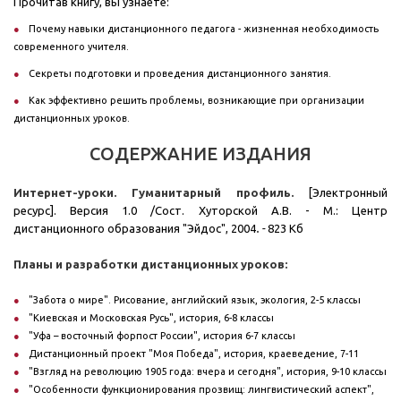
Прочитав книгу, вы узнаете:
Почему навыки дистанционного педагога - жизненная необходимость
современного учителя.
Секреты подготовки и проведения дистанционного занятия.
Как эффективно решить проблемы, возникающие при организации
дистанционных уроков.
СОДЕРЖАНИЕ ИЗДАНИЯ
Интернет-уроки. Гуманитарный профиль.
[Электронный
ресурс]. Версия 1.0 /Сост. Хуторской А.В. - М.: Центр
дистанционного образования "Эйдос", 2004
.
-
823 Кб
Планы и разработки дистанционных уроков:
"Забота о мире". Рисование, английский язык, экология, 2-5 классы
"Киевская и Московская Русь", история, 6-8 классы
"Уфа – восточный форпост России", история 6-7 классы
Дистанционный проект "Моя Победа", история, краеведение, 7-11
"Взгляд на революцию 1905 года: вчера и сегодня", история, 9-10 классы
"Особенности функционирования прозвищ: лингвистический аспект",