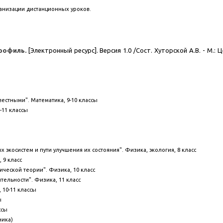
анизации дистанционных уроков.
профиль.
[Электронный ресурс]. Версия 1.0 /Сост. Хуторской А.В. - М.:
естными". Математика, 9-10 классы
-11 классы
экосистем и пути улучшения их состояния". Физика, экология, 8 класс
 9 класс
ческой теории". Физика, 10 класс
тельности". Физика, 11 класс
 10-11 классы
ы
ссы
ника)