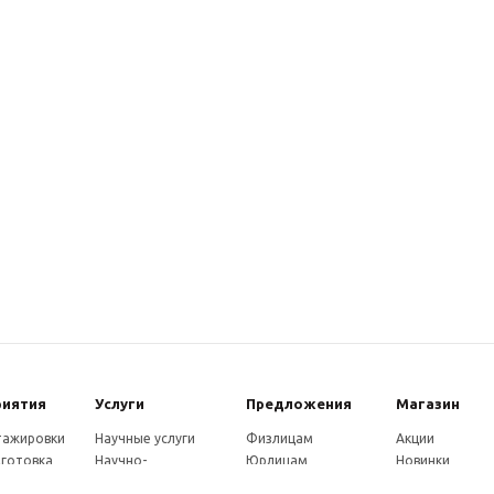
риятия
Услуги
Предложения
Магазин
стажировки
Научные услуги
Физлицам
Акции
готовка
Научно-
Юрлицам
Новинки
ры
методические
Партнерам
Каталог