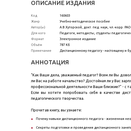
ОПИСАНИЕ ИЗДАНИЯ
Код
160603
Жанр
Учебно-методическое пособие
Автор(ы)
А.В.Хуторской, докт. пед. наук, чл.-корр. РАО
Для кого
Педагоги, методисты, студенты педагогиче
Формат
Электронное издание
Объём
787 Кб
Примечание
Дистанционному педагогу - настоящему и б
АННОТАЦИЯ
"Как Ваши дела, уважаемый педагог? Всем ли Вы дово
ли Вас на работе начальство? Достойная ли у Вас зар
профессиональной деятельности Ваши близкие?" - с та
Если вы хотите попробовать себя в качестве дис
педагогического творчества.
Прочитав книгу, вы узнаете:
Почему навыки дистанционного педагога - жизненная не
Секреты подготовки и проведения дистанционного занят