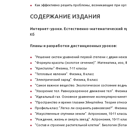
Как эффективно решить проблемы, возникающие при орг
СОДЕРЖАНИЕ ИЗДАНИЯ
Интернет-уроки. Естественно-математический 
Кб
Планы и разработки дистанционных уроков:
"Решение систем уравнений первой степени с двумя неизв
"Формула красоты (золотое сечение)". Математика, изо, 8
"Кристаллы".Физика, 7-11 классы
"Тепловые явления". Физика, 8 класс
"Электрический заряд". Физика, 8 класс
"Самое важное вещество. Экологическое состояние водных 
"Ускорение тел. Равноускоренное движение тел". Физика,
"Идеальный газ. Основное уравнение молекулярно-кинети
"Пространство и время глазами Эйнштейна. Теория относи
Профиль-класс "Легко ли сохранять равновесие?". Физика,
"Искусственные спутники земли". Астрономия, 10-11 класс
"Рождение, жизнь и смерть звезд". Астрономия, 10-11 кла
"Состав и строение растительной клетки". Биология (бота