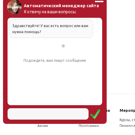
Автоматический менеджер сайта
Я отвечу на ваши вопросы.
Здравствуйте! У вас есть вопрос или вам
нужна помощь?
Подождите, вам пишут сообщение
Наш институт
Научная школа
Мероп
Новости
Концепция
Курсы, 
Акции
Программа
Перепод
Миссия
Доктрина
Семина