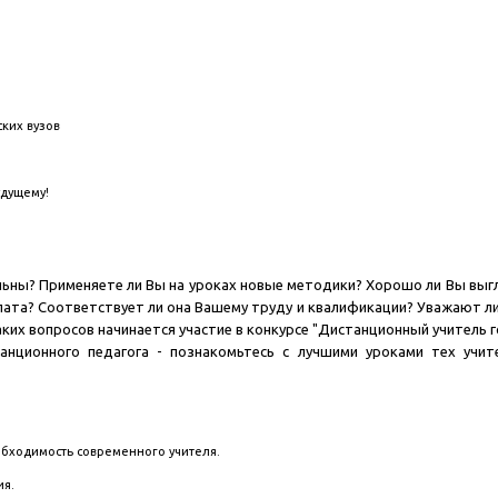
ских вузов
удущему!
льны? Применяете ли Вы на уроках новые методики? Хорошо ли Вы выг
плата? Соответствует ли она Вашему труду и квалификации? Уважают ли В
ких вопросов начинается участие в конкурсе "Дистанционный учитель г
танционного педагога - познакомьтесь с лучшими уроками тех учи
обходимость современного учителя.
ия.