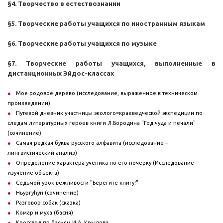
§4. Творчество в естествознании
§5. Творческие работы учащихся по иностранным языкам
§6. Творческие работы учащихся по музыке
§7. Творческие работы учащихся, выполненные в
дистанционных Эйдос-классах
Мое родовое дерево (исследование, выраженное в техническом
произведении)
Путевой дневник участницы эколого=краеведческой экспедиции по
следам литературных героев книги Л.Бородина "Год чуда и печали"
(сочинение)
Самая редкая буква русского алфавита (исследование –
лингвистический анализ)
Определение характера ученика по его почерку (Исследование –
изучение объекта)
Седьмой урок вежливости "Берегите книгу!"
Ньургуhун (сочинение)
Разговор собак (сказка)
Комар и муха (басня)
Кроссвод по басням И.А. Крылова