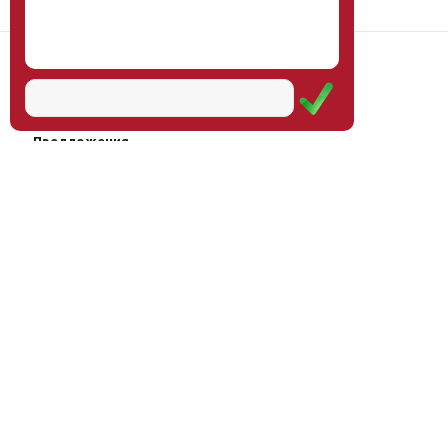
Наш институт
Научная школа
Мероприятия
Услуги
Предложения
Магазин
Журнал
© Институт образования
Оплата через
человека, 2011—2026
платёжные
системы
Москва, ул.Тверская, д.9, стр.7,
офис 111
Email:
info@eidos-institute.ru
Тел.: +7(495) 768-55-54
Мы в социальных сетях: