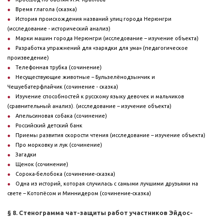
Время глагола (сказка)
История происхождения названий улиц города Нерюнгри
(исследование - исторический анализ)
Марки машин города Нерюнгри (исследование – изучение объекта)
Разработка упражнений для «зарядки для ума» (педагогическое
произведение)
Телефонная трубка (сочинение)
Несуществующие животные – Бульзелёнодзынчик и
Чешуебатерфлайчик (сочинение - сказка)
Изучение способностей к русскому языку девочек и мальчиков
(сравнительный анализ). (исследование – изучение объекта)
Апельсиновая собака (сочинение)
Российский детский банк
Приемы развития скорости чтения (исследование – изучение объекта)
Про морковку и лук (сочинение)
Загадки
Щенок (сочинение)
Сорока-белобока (сочинение-сказка)
Одна из историй, которая случилась с самыми лучшими друзьями на
свете – Котопёсом и Миннидером (сочинение-сказка)
§ 8. Стенограмма чат-защиты работ участников Эйдос-