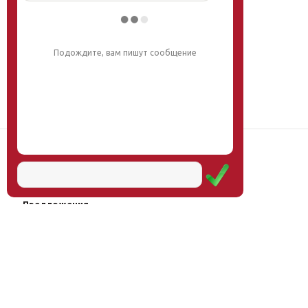
Подождите, вам пишут сообщение
Наш институт
Научная школа
Мероприятия
Услуги
Предложения
Магазин
Журнал
© Институт образования
Оплата через
человека, 2011—2026
платёжные
системы
Москва, ул.Тверская, д.9, стр.7,