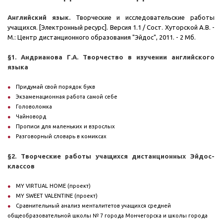
Английский язык.
Творческие и исследовательские работы
учащихся. [Электронный ресурс]. Версия 1.1 / Сост. Хуторской А.В. -
М.: Центр дистанционного образования "Эйдос", 2011. - 2 Мб.
§1. Андрианова Г.А. Творчество в изучении английского
языка
Придумай свой порядок букв
Экзаменационная работa самой себе
Головоломка
Чайноворд
Прописи для маленьких и взрослых
Разговорный словарь в комиксах
§2. Творческие работы учащихся дистанционных Эйдос-
классов
MY VIRTUAL HOME (проект)
MY SWEET VALENTINE (проект)
Сравнительный анализ менталитетов учащихся средней
общеобразовательной школы № 7 города Мончегорска и школы города