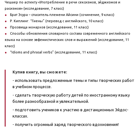
Чешаер по аспекту «Употребление в речи сексизмов, эйджизмов и
расизмов» (исследование, 7 класс)
Брат Эсура – спаситель племени Айсини (сочинение, 9 класс)
Р. Киплинг. “Гиены” (перевод с английского, 10 класс)
Прозвища монархов (исследование, 11 класс)
Способы обновления словарного состава современного английского
языка на основе эвфемистических слов и выражений (исследование, 11
класс)
“Idioms and phrasal verbs” (исследование, 11 класс)
Купив книгу, вы сможете:
- использовать предложенные темы и типы творческих работ
в учебном процессе.
- сделать творческую работу детей по иностранному языку
более разнообразной и увлекательной.
- подготовить учеников к участию в дистанционных Эйдос-
классах.
- получить огромный заряд творческого вдохновения!