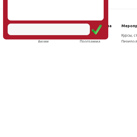
Наш институт
Научная школа
Мероп
Новости
Концепция
Курсы, 
Акции
Программа
Перепод
Миссия
Доктрина
Семина
Директор
Исследования
Проект
Учёный совет
Инновации
Конфер
Лаборатории
Труды
Учёный 
ФПК
Соцсети, отзывы
Олимпи
Проекты
Положение о
Конкурс
Издательство
Научной школе
Расписа
Вакансии
Как стать
Документы
участником
Фотогалерея
Видео
Аудио
Рассылка
Контакты