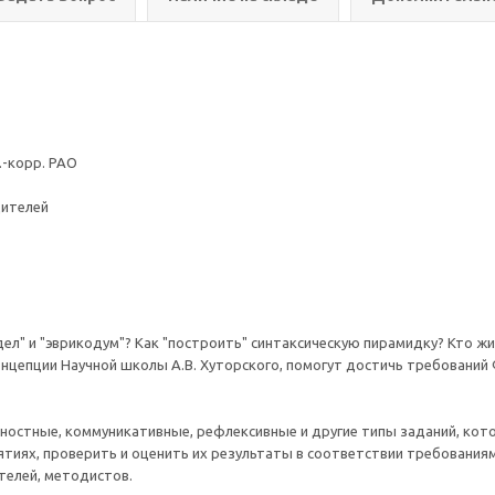
л.-корр. РАО
дителей
ел" и "эврикодум"? Как "построить" синтаксическую пирамидку? Кто ж
цепции Научной школы А.В. Хуторского, помогут достичь требований Ф
остные, коммуникативные, рефлексивные и другие типы заданий, кот
нятиях, проверить и оценить их результаты в соответствии требования
телей, методистов.