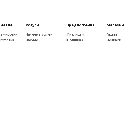
риятия
Услуги
Предложения
Магазин
стажировки
Научные услуги
Физлицам
Акции
готовка
Научно-
Юрлицам
Новинки
ры
методические
Партнерам
Каталог
ы
услуги
Как оплатить
eнции
Экспертные услуги
Доставка
совет
Консультации
ады
Издательские услуги
ы
Рекламные услуги
ние
Удостоверения
Почтовые услуги
Франшиза
Как заказать услуги