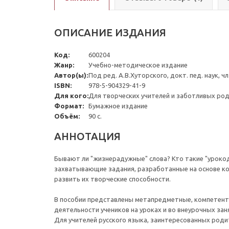
ОПИСАНИЕ ИЗДАНИЯ
Код:
600204
Жанр:
Учебно-методическое издание
Автор(ы):
Под ред. А.В.Хуторского, докт. пед. наук, ч
ISBN:
978-5-904329-41-9
Для кого:
Для творческих учителей и заботливых ро
Формат:
Бумажное издание
Объём:
90 с.
АННОТАЦИЯ
Бывают ли "жизнерадужные" слова? Кто такие "урокод
захватывающие задания, разработанные на основе кон
развить их творческие способности.
В пособии представлены метапредметные, компетентн
деятельности учеников на уроках и во внеурочных за
Для учителей русского языка, заинтересованных роди