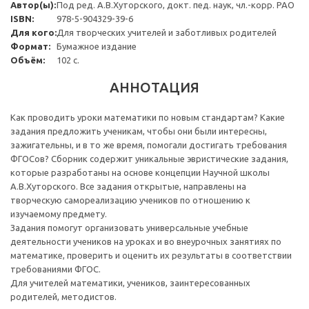
Автор(ы):
Под ред. А.В.Хуторского, докт. пед. наук, чл.-корр. РАО
ISBN:
978-5-904329-39-6
Для кого:
Для творческих учителей и заботливых родителей
Формат:
Бумажное издание
Объём:
102 с.
АННОТАЦИЯ
Как проводить уроки математики по новым стандартам? Какие
задания предложить ученикам, чтобы они были интересны,
зажигательны, и в то же время, помогали достигать требования
ФГОСов? Сборник содержит уникальные эвристические задания,
которые разработаны на основе концепции Научной школы
А.В.Хуторского. Все задания открытые, направлены на
творческую самореализацию учеников по отношению к
изучаемому предмету.
Задания помогут организовать универсальные учебные
деятельности учеников на уроках и во внеурочных занятиях по
математике, проверить и оценить их результаты в соответствии
требованиями ФГОС.
Для учителей математики, учеников, заинтересованных
родителей, методистов.