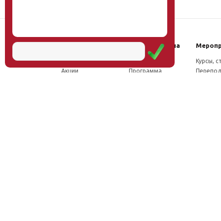
Наш институт
Научная школа
Мероп
Новости
Концепция
Курсы, 
Акции
Программа
Перепод
Миссия
Доктрина
Семина
Директор
Исследования
Проект
Учёный совет
Инновации
Конфер
Лаборатории
Труды
Учёный 
ФПК
Соцсети, отзывы
Олимпи
Проекты
Положение о
Конкурс
Издательство
Научной школе
Расписа
Вакансии
Как стать
Документы
участником
Фотогалерея
Видео
Аудио
Рассылка
Контакты