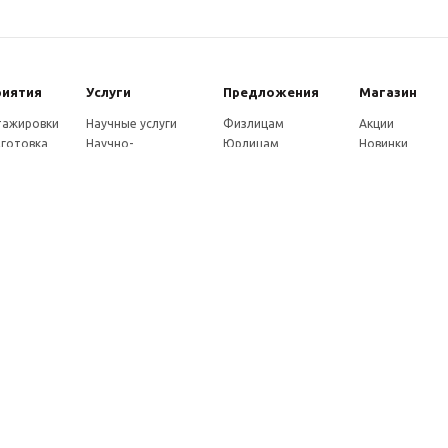
риятия
Услуги
Предложения
Магазин
стажировки
Научные услуги
Физлицам
Акции
готовка
Научно-
Юрлицам
Новинки
ры
методические
Партнерам
Каталог
ы
услуги
Как оплатить
eнции
Экспертные услуги
Доставка
совет
Консультации
ады
Издательские услуги
ы
Рекламные услуги
ние
Удостоверения
Почтовые услуги
Франшиза
Как заказать услуги