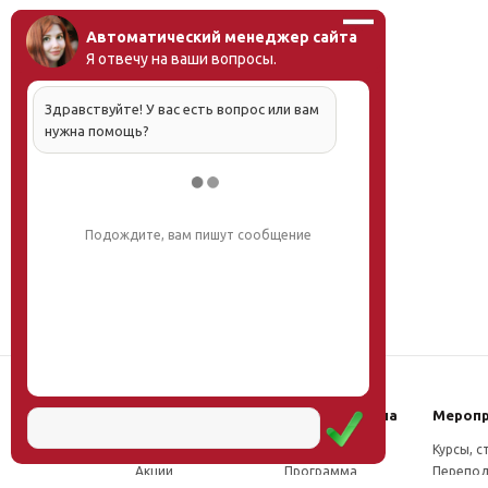
Автоматический менеджер сайта
Я отвечу на ваши вопросы.
Здравствуйте! У вас есть вопрос или вам
нужна помощь?
Подождите, вам пишут сообщение
Наш институт
Научная школа
Мероп
Новости
Концепция
Курсы, 
Акции
Программа
Перепод