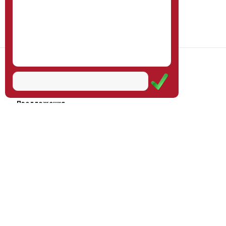
Наш институт
Научная школа
Мероприятия
Услуги
Предложения
Магазин
Журнал
© Институт образования
Оплата через
человека, 2011—2026
платёжные
системы
Москва, ул.Тверская, д.9, стр.7,
офис 111
Email:
info@eidos-institute.ru
Тел.: +7(495) 768-55-54
Мы в социальных сетях: