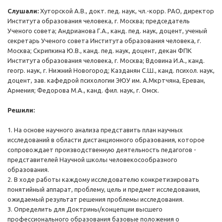
Слушали:
Хуторской А.В., докт. пед. наук, чл.-корр. РАО, директор
Института образования человека, г. Москва; председатель
Ученого совета; Андрианова Г.А., канд. пед. наук, доцент, ученый
секретарь Ученого совета Института образования человека, г.
Москва; Скрипкина Ю.В., канд. пед. наук, доцент, декан ФПК
Института образования человека, г. Москва; Вдовина И.А., канд.
геогр. наук, г. Нижний Новогород; Казданян С.Ш., канд. психол. наук,
доцент, зав. кафедрой психологии ЭЮУ им. А.Мкртчяна, Ереван,
Армения; Федорова М.А., канд. фил. наук, г. Омск.
Решили:
1. На основе научного анализа представить план научных
исследований в области дистанционного образования, которое
сопровождает производственную деятельность педагогов -
представителей Научной школы человекосообразного
образования.
2. В ходе работы каждому исследователю конкретизировать
понятийный аппарат, проблему, цель и предмет исследования,
ожидаемый результат решения проблемы исследования.
3. Определить для Доктрины/концепции высшего
профессионального образования базовые положения о