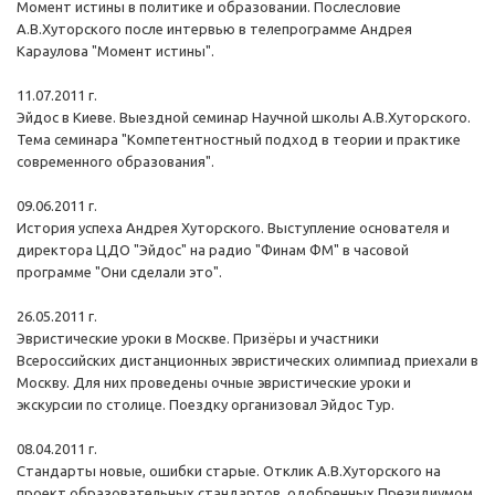
Момент истины в политике и образовании. Послесловие
А.В.Хуторского после интервью в телепрограмме Андрея
Караулова "Момент истины".
11.07.2011 г.
Эйдос в Киеве. Выездной семинар Научной школы А.В.Хуторского.
Тема семинара "Компетентностный подход в теории и практике
современного образования".
09.06.2011 г.
История успеха Андрея Хуторского. Выступление основателя и
директора ЦДО "Эйдос" на радио "Финам ФМ" в часовой
программе "Они сделали это".
26.05.2011 г.
Эвристические уроки в Москве. Призёры и участники
Всероссийских дистанционных эвристических олимпиад приехали в
Москву. Для них проведены очные эвристические уроки и
экскурсии по столице. Поездку организовал Эйдос Тур.
08.04.2011 г.
Стандарты новые, ошибки старые. Отклик А.В.Хуторского на
проект образовательных стандартов, одобренных Президиумом