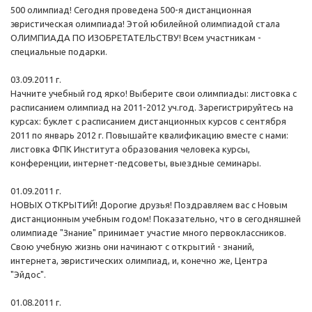
500 олимпиад! Сегодня проведена 500-я дистанционная
эвристическая олимпиада! Этой юбилейной олимпиадой стала
ОЛИМПИАДА ПО ИЗОБРЕТАТЕЛЬСТВУ! Всем участникам -
специальные подарки.
03.09.2011 г.
Начните учебный год ярко! Выберите свои олимпиады: листовка с
расписанием олимпиад на 2011-2012 уч.год. Зарегистрируйтесь на
курсах: буклет с расписанием дистанционных курсов с сентября
2011 по январь 2012 г. Повышайте квалификацию вместе с нами:
листовка ФПК Института образования человека курсы,
конференции, интернет-педсоветы, выездные семинары.
01.09.2011 г.
НОВЫХ ОТКРЫТИЙ! Дорогие друзья! Поздравляем вас с Новым
дистанционным учебным годом! Показательно, что в сегодняшней
олимпиаде "Знание" принимает участие много первоклассников.
Свою учебную жизнь они начинают с открытий - знаний,
интернета, эвристических олимпиад, и, конечно же, Центра
"Эйдос".
01.08.2011 г.