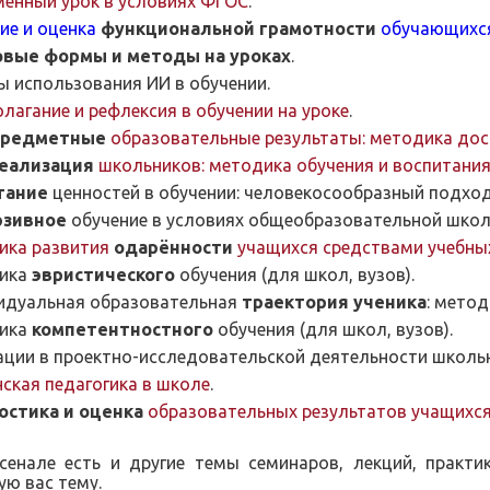
енный урок в условиях ФГОС
.
ие и оценка
функциональной грамотности
обучающихс
вые формы и методы на уроках
.
 использования ИИ в обучении.
лагание и рефлексия в обучении на уроке
.
предметные
образовательные результаты: методика дос
еализация
школьников: методика обучения и воспитани
тание
ценностей в обучении: человекосообразный подход
зивное
обучение в условиях общеобразовательной школ
ика развития
одарённости
учащихся средствами учебны
ика
эвристического
обучения (для школ, вузов).
дуальная образовательная
траектория ученика
: мето
ика
компетентностного
обучения (для школ, вузов).
ции в проектно-исследовательской деятельности школь
ская педагогика в школе
.
остика и оценка
образовательных результатов учащихся
сенале есть и другие темы семинаров, лекций, практи
ю вас тему.