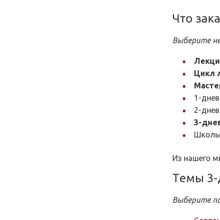
Что зак
Выберите не
Лекци
Цикл л
Масте
1-днев
2-днев
3-дне
Школь
Из нашего м
Темы 3-
Выберите п