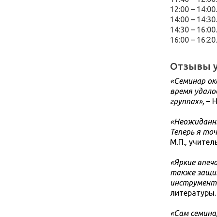
12:00 – 14:0
14:00 – 14:30
14:30 – 16:0
16:00 – 16:
Отзывы у
«Семинар ок
время удало
группах»,
– 
«Неожиданны
Теперь я то
М.П., учител
«Яркие впеч
также защи
инструмент
литературы.
«Сам семина