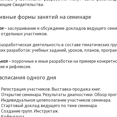
ующие Свидетельства.
ивные формы занятий на семинаре
ая
– заслушивание и обсуждение докладов ведущего семи
 отдельных участников.
разработческая деятельность в составе тематических груп
ких разработок: учебных заданий, уроков, планов, прогр
ьная
– поурочные и иные разработки на примере конкретно
ие и рефлексия.
асписания одного дня
0. Регистрация участников. Выставка-продажа книг.
15. Открытие семинара. Результаты диагностики. Обзор про
30. Индивидуальное целеполагание участников семинара.
30. Стартовый доклад ведущего по теме семинара.
0. Создание групп. Инструктаж.
0. Кофе-пауза.