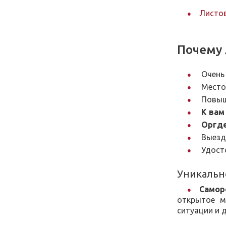
Листов
Почему 
Очен
Место 
Повыш
К вам
Оргде
Выезд 
Удосто
Уникальн
Самор
открытое м
ситуации и 