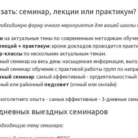
азать: семинар, лекции или практикум?
обходимую форму очного мероприятия для вашей школы и
и
на актуальные темы по современным методикам обучен
екций + практикум
: кроме докладов проводится практи
р-классы
по нескольким актуальным темам.
ный семинар на весь день: насыщенная информация, выго
ный семинар: обучение с практикой работы групп по напр
вный семинар
: самый эффективный - оргдеятельностный
ный или районный
педсовет
(очный или онлайн)
ноголетнего опыта - самые эффективные - 3-дневные сем
дневных выездных семинаров
одходящую тему семинара: