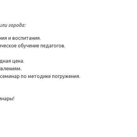
ли города:
ия и воспитания.
ческое обучение педагогов.
дная цена.
авлениям.
 семинар по методике погружения.
инары!