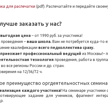
ка для распечатки
(pdf). Распечатайте и передайте свое
лучше заказать у нас?
ь
выгодная цена
– от 1990 руб. за участника!
проведения –
ваша школа.
Вам не потребуется куда-то е
ение квалификации
всего педколлектива сразу.
 приезжает профессиональный ведущий
из Москвы!– 
ятельностная технология
проведения, работа в группа
во все регионы России и др. стран.
верения на 12/36/72 ч.
ое преимущество оргдеятельностных семина
еализация каждого участника!
На семинаре участники 
отивирующее задание для учеников, фрагмент интера
др.