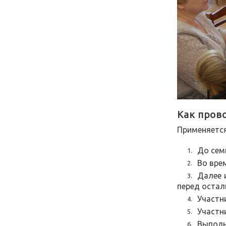
Как пров
Применяется
До сем
Во вре
Далее 
перед остал
Участн
Участн
Выполн