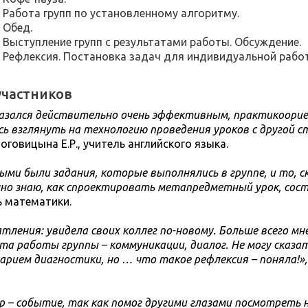
0. Работа групп по установленному алгоритму.
. Обед.
0. Выступление групп с результатами работы. Обсуждение.
20. Рефлексия. Постановка задач для индивидуальной рабо
частников
азался действительно очень эффективным, практикоор
сь взглянуть на технологию проведения уроков с другой с
Ноговицына Е.Р., учитель английского языка.
ми были задания, которые выполнялись в группе, и то, с
чно знаю, как спроектировать
метапредметный урок, сос
ь
математики.
атления: увидела своих коллег по-новому. Больше всего мн
та работы группы – коммуникации,
диалог. Не могу сказа
арием диагностики,
но … что такое рефлексия – поняла!»
р – событие, так как помог другими глазами посмотреть н