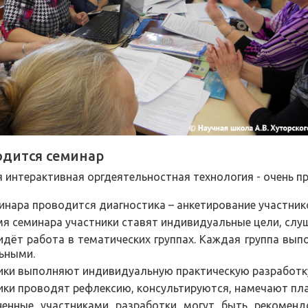
одится семинар
 интерактивная оргдеятельностная технология - очень п
инара проводится диагностика – анкетирование участник
мя семинара участники ставят индивидуальные цели, сл
идёт работа в тематических группах. Каждая группа вып
ьными.
ики выполняют индивидуальную практическую разработку 
ики проводят рефлексию, консультируются, намечают пл
енные участниками разработки могут быть рекоменд