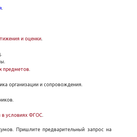
я
.
тижения и оценки
.
я
.
ы.
х предметов
.
дика организации и сопровождения.
ников.
 в условиях ФГОС
.
кумов. Пришлите предварительный запрос на