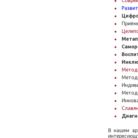
Соврем
Развит
Цифро
Приёмы
Целепо
Мета
Самор
Воспи
Инклю
Метод
Метод
Индиви
Метод
Иннова
Славян
Диагн
В нашем ар
интересующу