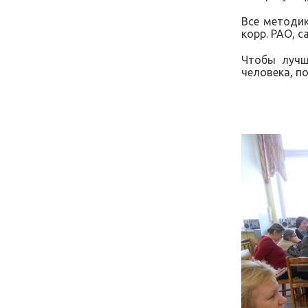
Все методик
корр. РАО, 
Чтобы лучш
человека, п