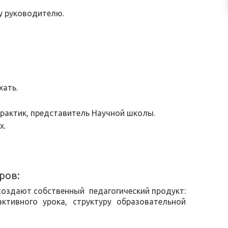
му руководителю.
хать.
практик, представитель Научной школы.
х.
ров
:
создают собственный педагогический продукт:
ктивного урока, структуру образовательной