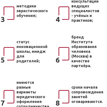
консультации
методики
ведущих
эвристического
специалистов
обучения;
- учёных и
3
4
практиков;
бренд
статус
Института
инновационной
образования
школы, имидж
человека
для
(Москва) в
5
6
родителей;
качестве
партнёра.
имеются
разные
сроки начала
варианты
сопровождения
юридического
занятий
7
8
оформления
оговариваются.
сотрудничества.