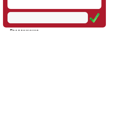
Наш институт
Научная школа
Мероприятия
Услуги
Предложения
Магазин
Журнал
© Институт образования
Оплата через
человека, 2011—2026
платёжные
системы
Москва, ул.Тверская, д.9, стр.7,
офис 111
Email:
info@eidos-institute.ru
Тел.: +7(495) 768-55-54
Мы в социальных сетях: