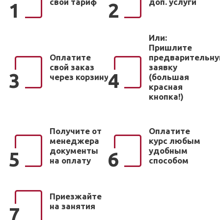
свой тариф
доп. услуги
1
2
Или:
Пришлите
Оплатите
предварительн
свой заказ
заявку
3
4
через корзину
(большая
красная
кнопка!)
Получите от
Оплатите
менеджера
курс любым
документы
удобным
5
6
на оплату
способом
Приезжайте
на занятия
7