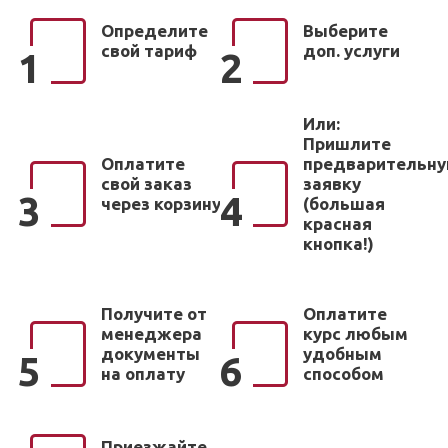
Определите
Выберите
свой тариф
доп. услуги
1
2
Или:
Пришлите
Оплатите
предварительн
свой заказ
заявку
3
4
через корзину
(большая
красная
кнопка!)
Получите от
Оплатите
менеджера
курс любым
документы
удобным
5
6
на оплату
способом
Приезжайте