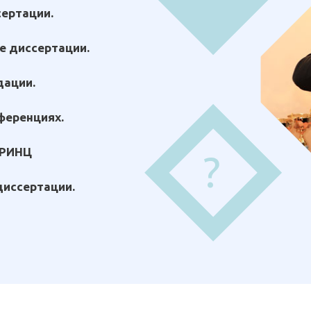
сертации.
е диссертации.
дации.
ференциях.
 РИНЦ
?
диссертации.