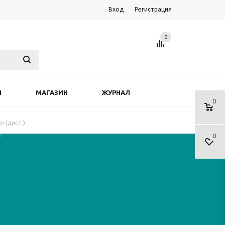
Вход
Регистрация
0
Я
МАГАЗИН
ЖУРНАЛ
0
» (дист.)
0