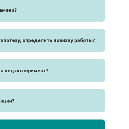
ремени?
гипотезу, определить новизну работы?
ть педэксперимент?
тации?