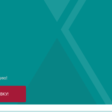
цию!
ВКУ!