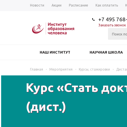
Новости
Акции
Расписание
Как оплатить
+7 495 768
Заказать звонок
НАШ ИНСТИТУТ
НАУЧНАЯ ШКОЛА
Главная
-
Мероприятия
-
Курсы, стажировки
-
Диста
Курс «Стать док
(дист.)