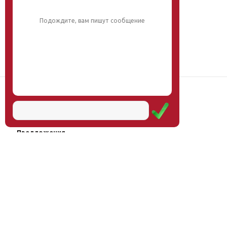
обязательно поможем.
Наш институт
Научная школа
Мероприятия
Услуги
Предложения
Магазин
Журнал
© Институт образования
Оплата через
человека, 2011—2026
платёжные
системы
Москва, ул.Тверская, д.9, стр.7,
офис 111
Email:
info@eidos-institute.ru