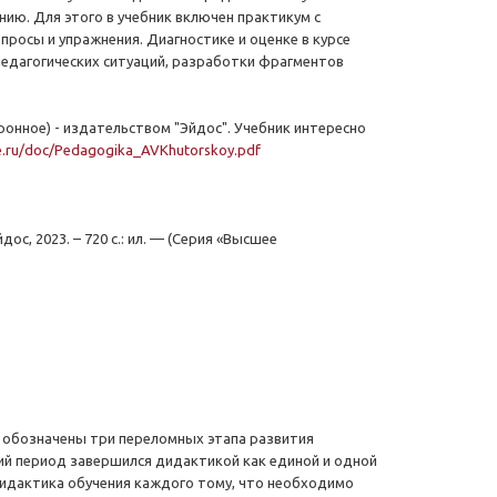
ию. Для этого в учебник включен практикум с
росы и упражнения. Диагностике и оценке в курсе
едагогических ситуаций, разработки фрагментов
онное) - издательством "Эйдос". Учебник интересно
ute.ru/doc/Pedagogika_AVKhutorskoy.pdf
ос, 2023. – 720 с.: ил. — (Серия «Высшее
ах обозначены три переломных этапа развития
ский период завершился дидактикой как единой и одной
 дидактика обучения каждого тому, что необходимо