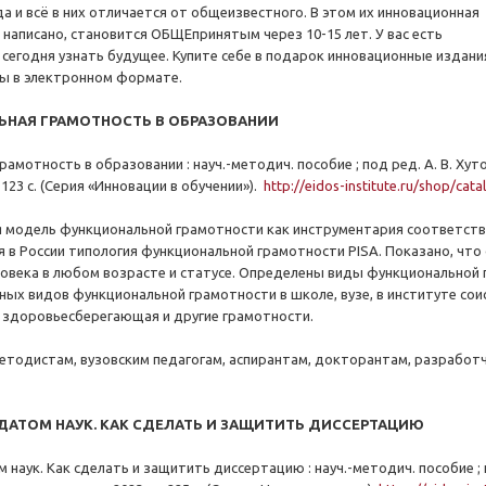
да и всё в них отличается от общеизвестного. В этом их инновационная
их написано, становится ОБЩЕпринятым через 10-15 лет. У вас есть
сегодня узнать будущее. Купите себе в подарок инновационные издани
ны в электронном формате.
ЬНАЯ ГРАМОТНОСТЬ В ОБРАЗОВАНИИ
амотность в образовании : науч.-методич. пособие ; под ред. А. В. Ху
 123 с. (Серия «Инновации в обучении»).
http://eidos-institute.ru/shop/ca
я модель функциональной грамотности как инструментария соответст
 в России типология функциональной грамотности PISA. Показано, чт
овека в любом возрасте и статусе. Определены виды функциональной
ых видов функциональной грамотности в школе, вузе, в институте сои
 здоровьесберегающая и другие грамотности.
етодистам, вузовским педагогам, аспирантам, докторантам, разработ
ИДАТОМ НАУК. КАК СДЕЛАТЬ И ЗАЩИТИТЬ ДИССЕРТАЦИЮ
наук. Как сделать и защитить диссертацию : науч.-методич. пособие ; п