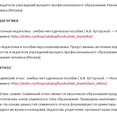
педагогов учреждений высшего профессионального образования. Реко
века (Москва).
ЕДАГОГИКА
нтичная педагогика : учебно-методическое пособие / А.В. Хуторской. — 
ание»).
https://eidos.ru/shop/catalog/books/met_teach/Ant/
 педагогики в пособии персонализирована. Представлены античные пед
ентов и педагогов учреждений высшего профессионального образован
вания человека (Москва).
 ЭТНОС
лавянский этнос : учебно-методическое пособие / А.В. Хуторской. — Моск
ание»).
https://eidos.ru/shop/catalog/books/met_teach/slavic_ethnic/
0 млн. славян. Славянский этнос является заказчиком образования пред
гогических основ славянского типа образования. Приведены малоизвес
ре. На основе ценностей славянского этноса формулируются ориентиры 
удентам вузов и колледжей, педагогам, родителям, организаторам слав