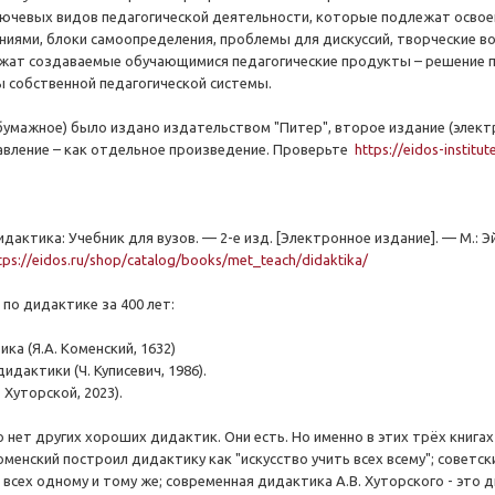
ючевых видов педагогической деятельности, которые подлежат освоен
иями, блоки самоопределения, проблемы для дискуссий, творческие воп
жат создаваемые обучающимися педагогические продукты – решение п
ы собственной педагогической системы.
бумажное) было издано издательством "Питер", второе издание (электр
авление – как отдельное произведение. Проверьте
https://eidos-instit
идактика: Учебник для вузов. — 2-е изд. [Электронное издание]. — М.: Эйд
tps://eidos.ru/shop/catalog/books/met_teach/didaktika/
 по дидактике за 400 лет:
ика (Я.А. Коменский, 1632)
идактики (Ч. Куписевич, 1986).
 Хуторской, 2023).
то нет других хороших дидактик. Они есть. Но именно в этих трёх книг
Коменский построил дидактику как "искусство учить всех всему"; совет
 всех одному и тому же; современная дидактика А.В. Хуторского - это