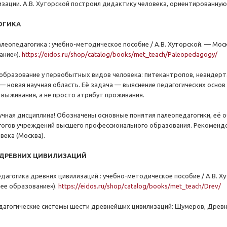
изации. А.В. Хуторской построил дидактику человека, ориентированную
ОГИКА
алеопедагогика : учебно-методическое пособие / А.В. Хуторской. — Моск
ание»).
https://eidos.ru/shop/catalog/books/met_teach/Paleopedagogy/
образование у первобытных видов человека: питекантропов, неандерта
— новая научная область. Её задача — выяснение педагогических основ
 выживания, а не просто атрибут проживания.
учная дисциплина! Обозначены основные понятия палеопедагогики, её о
гогов учреждений высшего профессионального образования. Рекоменд
века (Москва).
 ДРЕВНИХ ЦИВИЛИЗАЦИЙ
едагогика древних цивилизаций : учебно-методическое пособие / А.В. Х
шее образование»).
https://eidos.ru/shop/catalog/books/met_teach/Drev/
агогические системы шести древнейших цивилизаций: Шумеров, Древне