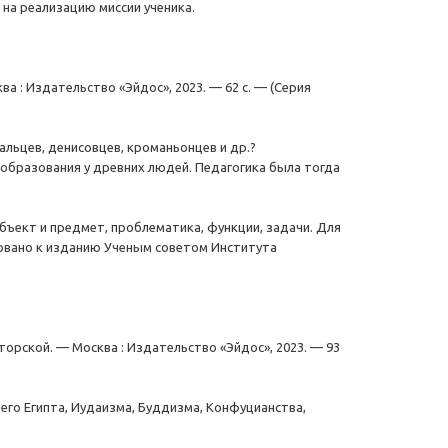
 на реализацию миссии ученика.
ва : Издательство «Эйдос», 2023. — 62 с. — (Серия
льцев, денисовцев, кроманьонцев и др.?
 образования у древних людей. Педагогика была тогда
бъект и предмет, проблематика, функции, задачи. Для
овано к изданию Ученым советом Института
уторской. — Москва : Издательство «Эйдос», 2023. — 93
го Египта, Иудаизма, Буддизма, Конфуцианства,