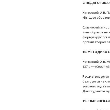
9. ПЕДАГОГИКА
Хуторской, А.В. П
«Высшее образов
Славянский этнос
типа образования
формулируются пр
организаторам сл
10. МЕТОДИКА 
Хуторской, А.В. М
137 с. — (Серия 
Рассматривается 
базируется на кл
учебного года вы
Для студентов ву
11. СЛАВЯНСКА