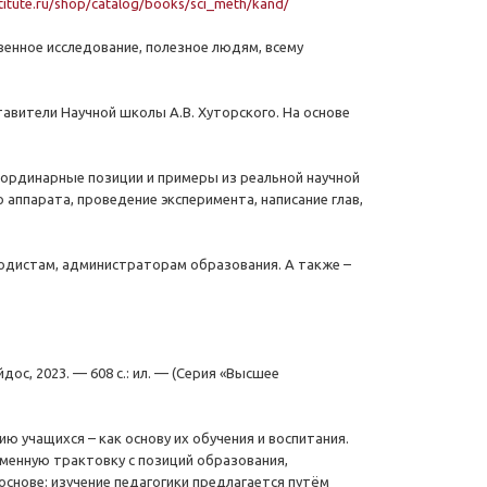
stitute.ru/shop/catalog/books/sci_meth/kand/
венное исследование, полезное людям, всему
авители Научной школы А.В. Хуторского. На основе
еординарные позиции и примеры из реальной научной
аппарата, проведение эксперимента, написание глав,
тодистам, администраторам образования. А также –
дос, 2023. — 608 с.: ил. — (Серия «Высшее
ю учащихся – как основу их обучения и воспитания.
менную трактовку с позиций образования,
снове: изучение педагогики предлагается путём