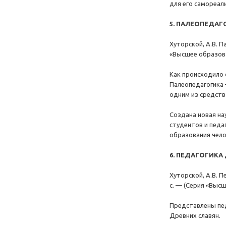
для его самореал
5. ПАЛЕОПЕДАГ
Хуторской, А.В. П
«Высшее образов
Как происходило 
Палеопедагогика 
одним из средств
Создана новая на
студентов и педа
образования чело
6. ПЕДАГОГИКА
Хуторской, А.В. П
с. — (Серия «Выс
Представлены пед
Древних славян.