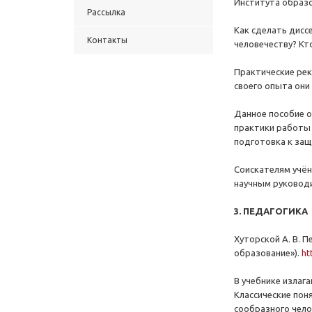
Института образов
Рассылка
Как сделать дисс
Контакты
человечеству? Кт
Практические рек
своего опыта они
Данное пособие о
практики работы 
подготовка к защ
Соискателям учён
научным руковод
3. ПЕДАГОГИКА
Хуторской А. В. П
образование»).
ht
В учебнике излаг
Классические пон
сообразного чело