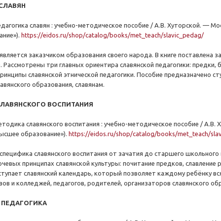
 СЛАВЯН
едагогика славян : учебно-методическое пособие / А.В. Хуторской. — Мос
ание»).
https://eidos.ru/shop/catalog/books/met_teach/slavic_pedag/
 является заказчиком образования своего народа. В книге поставлена з
. Рассмотрены три главных ориентира славянской педагогики: предки, б
инципы славянской этнической педагогики. Пособие предназначено сту
авянского образования, славянам.
СЛАВЯНСКОГО ВОСПИТАНИЯ
етодика славянского воспитания : учебно-методическое пособие / А.В. 
«Высшее образование»).
https://eidos.ru/shop/catalog/books/met_teach/sl
специфика славянского воспитания от зачатия до старшего школьного 
ючевых принципах славянской культуры: почитание предков, славление 
ступает славянский календарь, который позволяет каждому ребёнку вс
зов и колледжей, педагогов, родителей, организаторов славянского обр
Я ПЕДАГОГИКА