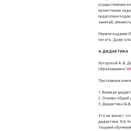
осуществления кл
проектными задан
педагогики подле
занятий, элемент
Первое издание (
читать. Даже огл
4. ДИДАКТИКА
Хуторской А. В. Д
образование»).
ht
Три главные книги
1. Великая дидакт
2. Основы общей д
3. Дидактика (А.В.
Это не значит, ч
дидактики. Я.А. 
теорией обучения