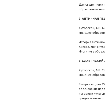
Для студентов и 
образования чело
7. АНТИЧНАЯ П
Хуторской, А.В. А
«Высшее образов
История античной
Христа. Для студ
Института образо
8. CЛАВЯНСКИЙ
Хуторской, А.В. С
«Высшее образов
В мире сегодня 35
обоснования педа
истории и культу
предназначено ст