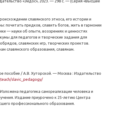
Издательство «Эйдос», 2023. — 298 с. — (Серия «Высшее
роисхождении славянского этноса, его истории и
ы: почитать предков, славить богов, жить в гармонии
ики — науки об опыте, воззрениях и ценностях
кумы для педагогов и творческие задания для
обрядов, славянских игр, творческих проектов.
ам славянского образования, славянам.
е пособие / А.В. Хуторской. — Москва : Издательство
t_teach/slavic_pedagogy/
 Изложена педагогика самореализации человека и
бучения. Издание приурочено к 25-летию Центра
ысшего профессионального образования.