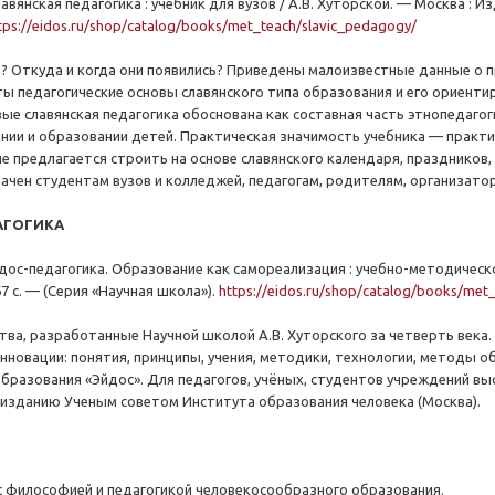
лавянская педагогика : учебник для вузов / А.В. Хуторской. — Москва : 
tps://eidos.ru/shop/catalog/books/met_teach/slavic_pedagogy/
е? Откуда и когда они появились? Приведены малоизвестные данные о п
ты педагогические основы славянского типа образования и его ориентир
вые славянская педагогика обоснована как составная часть этнопедагог
ании и образовании детей. Практическая значимость учебника — практи
е предлагается строить на основе славянского календаря, праздников, 
ачен студентам вузов и колледжей, педагогам, родителям, организатор
АГОГИКА
йдос-педагогика. Образование как самореализация : учебно-методическо
67 с. — (Серия «Научная школа»).
https://eidos.ru/shop/catalog/books/me
ва, разработанные Научной школой А.В. Хуторского за четверть века.
инновации: понятия, принципы, учения, методики, технологии, методы о
бразования «Эйдос». Для педагогов, учёных, студентов учреждений в
изданию Ученым советом Института образования человека (Москва).
с философией и педагогикой человекосообразного образования.