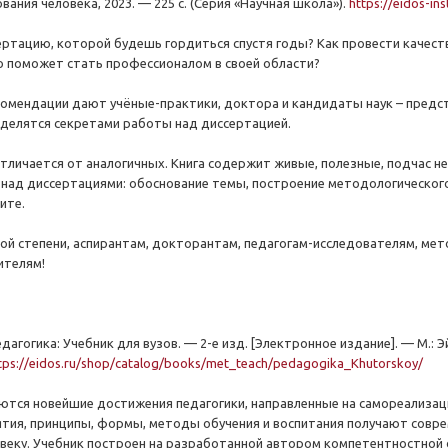
ания человека, 2023. — 225 с. (Серия «Научная школа»).
https://eidos-in
ертацию, которой будешь гордиться спустя годы? Как провести качест
о поможет стать профессионалом в своей области?
омендации дают учёные-практики, доктора и кандидаты наук – предст
 делятся секретами работы над диссертацией.
тличается от аналогичных. Книга содержит живые, полезные, подчас н
над диссертациями: обоснование темы, построение методологического 
ите.
ой степени, аспирантам, докторантам, педагогам-исследователям, ме
ителям!
едагогика: Учебник для вузов. — 2-е изд. [Электронное издание]. — М.: Эй
tps://eidos.ru/shop/catalog/books/met_teach/pedagogika_Khutorskoy/
аются новейшие достижения педагогики, направленные на самореализаци
ятия, принципы, формы, методы обучения и воспитания получают совре
веку. Учебник построен на разработанной автором компетентностной о