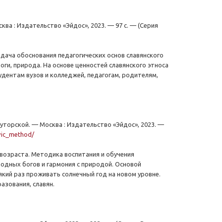
ква : Издательство «Эйдос», 2023. — 97 с. — (Серия
адача обоснования педагогических основ славянского
оги, природа. На основе ценностей славянского этноса
дентам вузов и колледжей, педагогам, родителям,
Хуторской. — Москва : Издательство «Эйдос», 2023. —
avic_method/
возраста. Методика воспитания и обучения
родных богов и гармония с природой. Основой
який раз проживать солнечный год на новом уровне.
азования, славян.