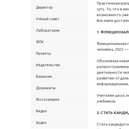
Практически всег
Директор
суть. То, что в н
возможность уже 
Учёный совет
Все книги доступ
Лаборатории
1. ФУНКЦИОНАЛ
ФПК
Функциональная гр
человека, 2023. —
Проекты
Обоснована нова
Издательство
распространяемая
деятельности чел
Вакансии
развитию отдельн
информационная,
Документы
Учителям школ, м
Фотогалерея
учебников.
Видео
2. СТАТЬ КАНД
Аудио
Стать кандидатом 