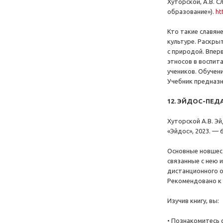
Хуторской, А.В. С
образование»).
ht
Кто такие славян
культуре. Раскры
с природой. Впер
этносов в воспит
учеников. Обучени
Учебник предназн
12. ЭЙДОС-ПЕД
Хуторской А.В. Э
«Эйдос», 2023. — 
Основные новшест
связанные с нею 
дистанционного о
Рекомендовано к 
Изучив книгу, вы:
• Познакомитесь 